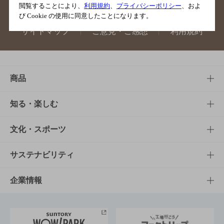
閲覧することにより、
利用規約
、
プライバシーポリシー
、およ
び Cookie の使用に同意したことになります。
サイトマップ
ご意見・ご感想
利用規約
商品
商品TOP
知る・楽しむ
商品一覧
知る・楽しむTOP
文化・スポーツ
商品発売情報
キャンペーン
文化・スポーツTOP
サステナビリティ
栄養成分一覧
工場見学
サントリーホール
サステナビリティTOP
企業情報
お料理・お酒レシピ
サントリー美術館
トップメッセージ
企業情報TOP