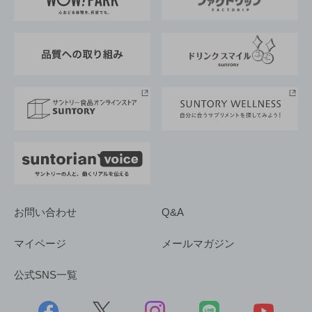
地域情報
サントリーサンバーズ大阪
サントリーが考えるサステナビリティ経営
企業概要
東京サントリーサンゴリアス
ESG情報ポータル
グループ企業一覧
サントリースポーツ
サステナビリティストーリーズ
事業所一覧
採用情報
お問い合わせ
Q&A
マイページ
メールマガジン
公式SNS一覧