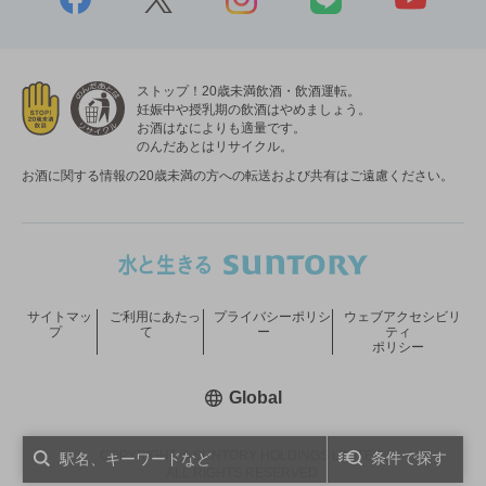
ストップ！20歳未満飲酒・飲酒運転。
妊娠中や授乳期の飲酒はやめましょう。
お酒はなによりも適量です。
のんだあとはリサイクル。
お酒に関する情報の20歳未満の方への転送および共有はご遠慮ください。
サイトマッ
ご利用にあたっ
プライバシーポリシ
ウェブアクセシビリ
プ
て
ー
ティ
ポリシー
新しいウィンドウで開く
Global
COPYRIGHT © SUNTORY HOLDINGS LIMITED.
条件で探す
ALL RIGHTS RESERVED.