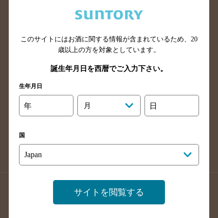
兵庫県のバー検索
奈良県のバー検索
滋賀県のバー検索
和歌山県のバー検索
広島県のバー検索
岡山県のバー検索
このサイトにはお酒に関する情報が含まれているため、
20
山口県のバー検索
鳥取県のバー検索
歳以上の方を対象としています。
島根県のバー検索
徳島県のバー検索
誕生年月日を西暦でご入力下さい。
香川県のバー検索
愛媛県のバー検索
生年月日
高知県のバー検索
福岡県のバー検索
年
月
日
長崎県のバー検索
佐賀県のバー検索
大分県のバー検索
熊本県のバー検索
国
宮崎県のバー検索
鹿児島県のバー検索
沖縄県のバー検索
店舗登録方法のご案内
店舗情報更新方法のご案内
サイトを閲覧する
掲載店舗様ログイン