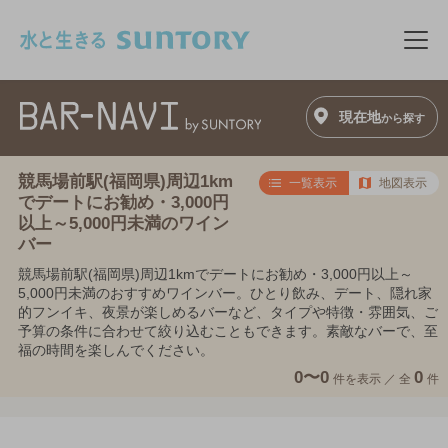
このページの本文へ移動
メニ
現在地
から探す
競馬場前駅(福岡県)周辺1km
一覧表示
地図表示
でデートにお勧め・3,000円
以上～5,000円未満のワイン
バー
競馬場前駅(福岡県)周辺1kmでデートにお勧め・3,000円以上～
5,000円未満のおすすめワインバー。ひとり飲み、デート、隠れ家
的フンイキ、夜景が楽しめるバーなど、タイプや特徴・雰囲気、ご
予算の条件に合わせて絞り込むこともできます。素敵なバーで、至
福の時間を楽しんでください。
0〜0
0
件を表示 ／
全
件