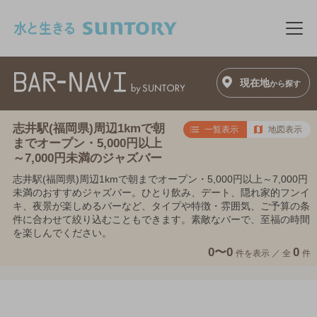
このページの本文へ移動
メニ
現在地
から探す
志井駅(福岡県)周辺1kmで朝
一覧表示
地図表示
までオープン・5,000円以上
～7,000円未満のジャズバー
志井駅(福岡県)周辺1kmで朝までオープン・5,000円以上～7,000円
未満のおすすめジャズバー。ひとり飲み、デート、隠れ家的フンイ
キ、夜景が楽しめるバーなど、タイプや特徴・雰囲気、ご予算の条
件に合わせて絞り込むこともできます。素敵なバーで、至福の時間
を楽しんでください。
0〜0
0
件を表示 ／
全
件