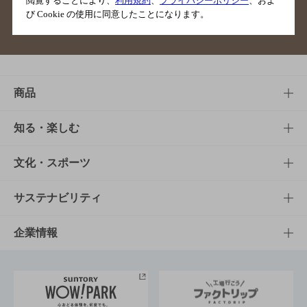
閲覧することにより、
利用規約
、
プライバシーポリシー
、およ
び Cookie の使用に同意したことになります。
サイトマップ
ご意見・ご感想
利用規約
商品
商品TOP
知る・楽しむ
商品一覧
知る・楽しむTOP
文化・スポーツ
商品発売情報
キャンペーン
文化・スポーツTOP
サステナビリティ
栄養成分一覧
工場見学
サントリーホール
サステナビリティTOP
企業情報
お料理・お酒レシピ
サントリー美術館
トップメッセージ
企業情報TOP
地域情報
サントリーサンバーズ大阪
サントリーが考えるサステナビリティ経営
企業概要