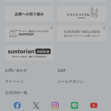
東京サントリーサンゴリアス
ESG情報ポータル
グループ企業一覧
サントリースポーツ
サステナビリティストーリーズ
事業所一覧
採用情報
お問い合わせ
Q&A
マイページ
メールマガジン
公式SNS一覧