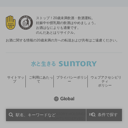
ストップ！20歳未満飲酒・飲酒運転。
妊娠中や授乳期の飲酒はやめましょう。
お酒はなによりも適量です。
のんだあとはリサイクル。
お酒に関する情報の20歳未満の方への転送および共有はご遠慮ください。
サイトマッ
ご利用にあたっ
プライバシーポリシ
ウェブアクセシビリ
プ
て
ー
ティ
ポリシー
新しいウィンドウで開く
Global
COPYRIGHT © SUNTORY HOLDINGS LIMITED.
条件で探す
ALL RIGHTS RESERVED.