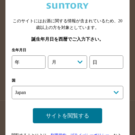
滋賀県のバー検索
和歌山県のバー検索
広島県のバー検索
岡山県のバー検索
このサイトにはお酒に関する情報が含まれているため、
20
山口県のバー検索
鳥取県のバー検索
歳以上の方を対象としています。
島根県のバー検索
徳島県のバー検索
誕生年月日を西暦でご入力下さい。
香川県のバー検索
愛媛県のバー検索
生年月日
高知県のバー検索
福岡県のバー検索
長崎県のバー検索
佐賀県のバー検索
年
月
日
大分県のバー検索
熊本県のバー検索
宮崎県のバー検索
鹿児島県のバー検索
国
沖縄県のバー検索
店舗登録方法のご案内
店舗情報更新方法のご案内
サイトを閲覧する
掲載店舗様ログイン