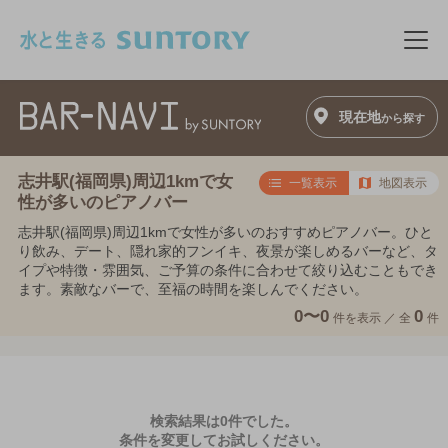
このページの本文へ移動
メニ
現在地
から探す
志井駅(福岡県)周辺1kmで女
一覧表示
地図表示
性が多いのピアノバー
志井駅(福岡県)周辺1kmで女性が多いのおすすめピアノバー。ひと
り飲み、デート、隠れ家的フンイキ、夜景が楽しめるバーなど、タ
イプや特徴・雰囲気、ご予算の条件に合わせて絞り込むこともでき
ます。素敵なバーで、至福の時間を楽しんでください。
0〜0
0
件を表示 ／
全
件
検索結果は0件でした。
条件を変更してお試しください。