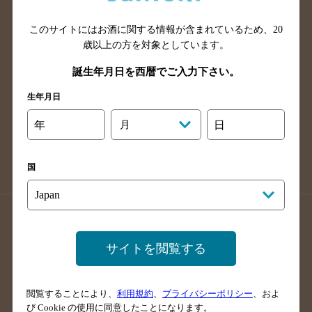
山口県のバー検索
鳥取県のバー検索
このサイトにはお酒に関する情報が含まれているため、
20
島根県のバー検索
徳島県のバー検索
歳以上の方を対象としています。
香川県のバー検索
愛媛県のバー検索
誕生年月日を西暦でご入力下さい。
高知県のバー検索
福岡県のバー検索
生年月日
長崎県のバー検索
佐賀県のバー検索
大分県のバー検索
熊本県のバー検索
年
月
日
宮崎県のバー検索
鹿児島県のバー検索
沖縄県のバー検索
国
店舗登録方法のご案内
店舗情報更新方法のご案内
掲載店舗様ログイン
サイトを閲覧する
閲覧することにより、
利用規約
、
プライバシーポリシー
、およ
サイトマップ
ご意見・ご感想
利用規約
び Cookie の使用に同意したことになります。