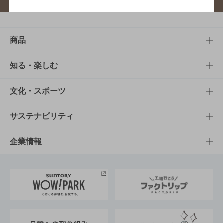
商品
商品TOP
知る・楽しむ
商品一覧
知る・楽しむTOP
文化・スポーツ
商品発売情報
キャンペーン
文化・スポーツTOP
サステナビリティ
栄養成分一覧
工場見学
サントリーホール
サステナビリティTOP
企業情報
お料理・お酒レシピ
サントリー美術館
トップメッセージ
企業情報TOP
地域情報
サントリーサンバーズ大阪
サントリーが考えるサステナビリティ経営
企業概要
東京サントリーサンゴリアス
ESG情報ポータル
グループ企業一覧