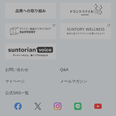
東京サントリーサンゴリアス
ESG情報ポータル
グループ企業一覧
サントリースポーツ
サステナビリティストーリーズ
事業所一覧
採用情報
お問い合わせ
Q&A
マイページ
メールマガジン
公式SNS一覧