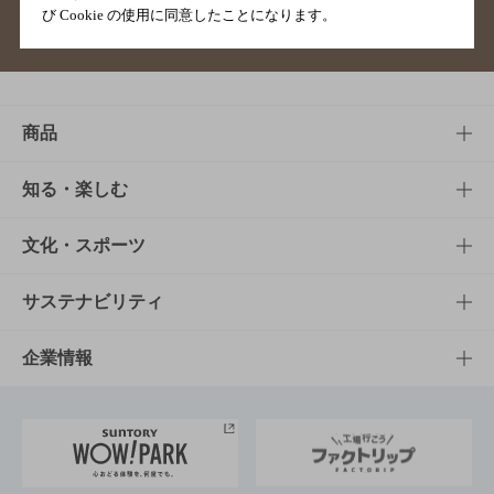
び Cookie の使用に同意したことになります。
サイトマップ
ご意見・ご感想
利用規約
商品
商品TOP
知る・楽しむ
商品一覧
知る・楽しむTOP
文化・スポーツ
商品発売情報
キャンペーン
文化・スポーツTOP
サステナビリティ
栄養成分一覧
工場見学
サントリーホール
サステナビリティTOP
企業情報
お料理・お酒レシピ
サントリー美術館
トップメッセージ
企業情報TOP
地域情報
サントリーサンバーズ大阪
サントリーが考えるサステナビリティ経営
企業概要