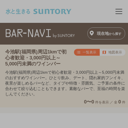
このページの本文へ移動
メニ
現在地
から探す
今池駅(福岡県)周辺1kmで初
一覧表示
地図表示
心者歓迎・3,000円以上～
5,000円未満のワインバー
今池駅(福岡県)周辺1kmで初心者歓迎・3,000円以上～5,000円未満
のおすすめワインバー。ひとり飲み、デート、隠れ家的フンイキ、
夜景が楽しめるバーなど、タイプや特徴・雰囲気、ご予算の条件に
合わせて絞り込むこともできます。素敵なバーで、至福の時間を楽
しんでください。
0〜0
0
件を表示 ／
全
件