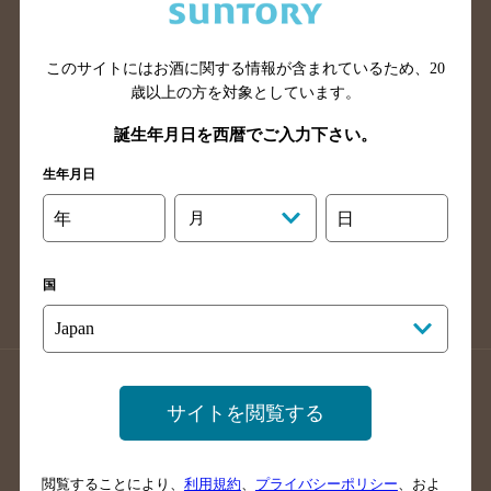
滋賀県のバー検索
和歌山県のバー検索
広島県のバー検索
岡山県のバー検索
山口県のバー検索
鳥取県のバー検索
このサイトにはお酒に関する情報が含まれているため、
20
歳以上の方を対象としています。
島根県のバー検索
徳島県のバー検索
誕生年月日を西暦でご入力下さい。
香川県のバー検索
愛媛県のバー検索
高知県のバー検索
福岡県のバー検索
生年月日
長崎県のバー検索
佐賀県のバー検索
年
月
日
大分県のバー検索
熊本県のバー検索
宮崎県のバー検索
鹿児島県のバー検索
国
沖縄県のバー検索
店舗登録方法のご案内
店舗情報更新方法のご案内
サイトを閲覧する
掲載店舗様ログイン
閲覧することにより、
利用規約
、
プライバシーポリシー
、およ