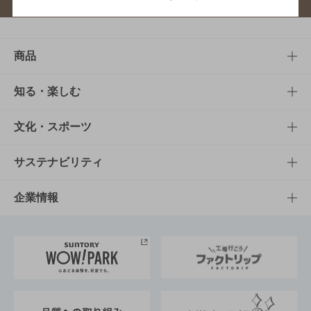
商品
商品TOP
知る・楽しむ
商品一覧
知る・楽しむTOP
文化・スポーツ
商品発売情報
キャンペーン
文化・スポーツTOP
サステナビリティ
栄養成分一覧
工場見学
サントリーホール
サステナビリティTOP
企業情報
お料理・お酒レシピ
サントリー美術館
トップメッセージ
企業情報TOP
地域情報
サントリーサンバーズ大阪
サントリーが考えるサステナビリティ経営
企業概要
東京サントリーサンゴリアス
ESG情報ポータル
グループ企業一覧