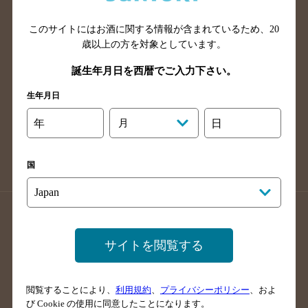
山口県のバー検索
鳥取県のバー検索
このサイトにはお酒に関する情報が含まれているため、
20
島根県のバー検索
徳島県のバー検索
歳以上の方を対象としています。
香川県のバー検索
愛媛県のバー検索
誕生年月日を西暦でご入力下さい。
高知県のバー検索
福岡県のバー検索
生年月日
長崎県のバー検索
佐賀県のバー検索
大分県のバー検索
熊本県のバー検索
年
月
日
宮崎県のバー検索
鹿児島県のバー検索
沖縄県のバー検索
国
店舗登録方法のご案内
店舗情報更新方法のご案内
掲載店舗様ログイン
サイトを閲覧する
閲覧することにより、
利用規約
、
プライバシーポリシー
、およ
サイトマップ
ご意見・ご感想
利用規約
び Cookie の使用に同意したことになります。