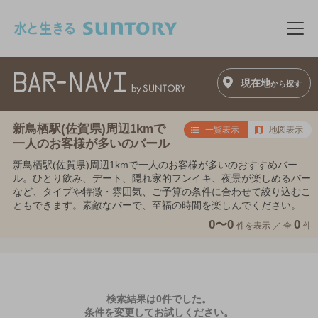
このページの本文へ移動
メニ
現在地
から探す
新鳥栖駅(佐賀県)周辺1kmで
一覧表示
地図表示
一人のお客様が多いのバール
新鳥栖駅(佐賀県)周辺1kmで一人のお客様が多いのおすすめバー
ル。ひとり飲み、デート、隠れ家的フンイキ、夜景が楽しめるバー
など、タイプや特徴・雰囲気、ご予算の条件に合わせて絞り込むこ
ともできます。素敵なバーで、至福の時間を楽しんでください。
0〜0
0
件を表示 ／
全
件
検索結果は0件でした。
条件を変更してお試しください。