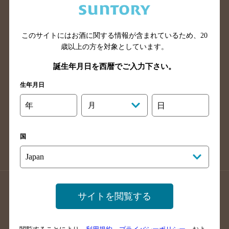
滋賀県のバー検索
和歌山県のバー検索
広島県のバー検索
岡山県のバー検索
このサイトにはお酒に関する情報が含まれているため、
20
山口県のバー検索
鳥取県のバー検索
歳以上の方を対象としています。
島根県のバー検索
徳島県のバー検索
誕生年月日を西暦でご入力下さい。
香川県のバー検索
愛媛県のバー検索
生年月日
高知県のバー検索
福岡県のバー検索
長崎県のバー検索
佐賀県のバー検索
年
月
日
大分県のバー検索
熊本県のバー検索
宮崎県のバー検索
鹿児島県のバー検索
国
沖縄県のバー検索
店舗登録方法のご案内
店舗情報更新方法のご案内
サイトを閲覧する
掲載店舗様ログイン