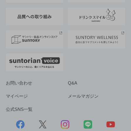
東京サントリーサンゴリアス
ESG情報ポータル
グループ企業一覧
サントリースポーツ
サステナビリティストーリーズ
事業所一覧
採用情報
お問い合わせ
Q&A
マイページ
メールマガジン
公式SNS一覧