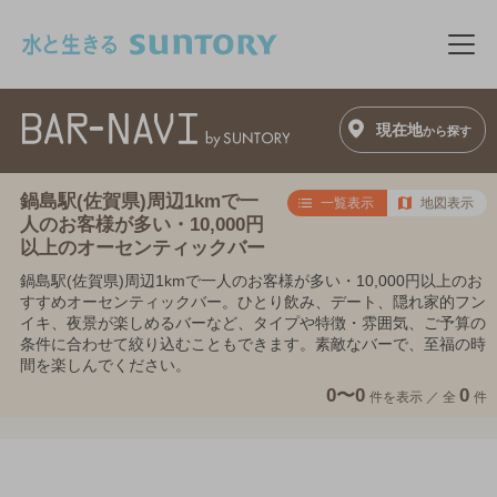
このページの本文へ移動
メニ
現在地
から探す
鍋島駅(佐賀県)周辺1kmで一
一覧表示
地図表示
人のお客様が多い・10,000円
以上のオーセンティックバー
鍋島駅(佐賀県)周辺1kmで一人のお客様が多い・10,000円以上のお
すすめオーセンティックバー。ひとり飲み、デート、隠れ家的フン
イキ、夜景が楽しめるバーなど、タイプや特徴・雰囲気、ご予算の
条件に合わせて絞り込むこともできます。素敵なバーで、至福の時
間を楽しんでください。
0〜0
0
件を表示 ／
全
件