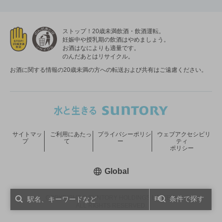
ストップ！20歳未満飲酒・飲酒運転。
妊娠中や授乳期の飲酒はやめましょう。
お酒はなによりも適量です。
のんだあとはリサイクル。
お酒に関する情報の20歳未満の方への転送および共有はご遠慮ください。
サイトマッ
ご利用にあたっ
プライバシーポリシ
ウェブアクセシビリ
プ
て
ー
ティ
ポリシー
新しいウィンドウで開く
Global
COPYRIGHT © SUNTORY HOLDINGS LIMITED.
条件で探す
ALL RIGHTS RESERVED.