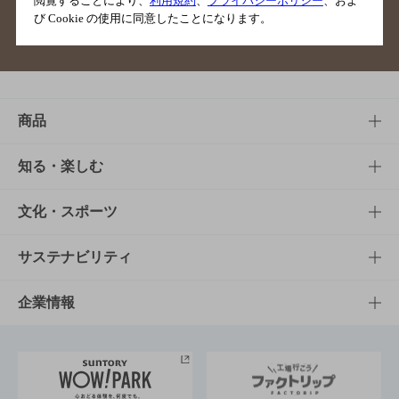
閲覧することにより、
利用規約
、
プライバシーポリシー
、およ
び Cookie の使用に同意したことになります。
サイトマップ
ご意見・ご感想
利用規約
商品
商品TOP
知る・楽しむ
商品一覧
知る・楽しむTOP
文化・スポーツ
商品発売情報
キャンペーン
文化・スポーツTOP
サステナビリティ
栄養成分一覧
工場見学
サントリーホール
サステナビリティTOP
企業情報
お料理・お酒レシピ
サントリー美術館
トップメッセージ
企業情報TOP
地域情報
サントリーサンバーズ大阪
サントリーが考えるサステナビリティ経営
企業概要