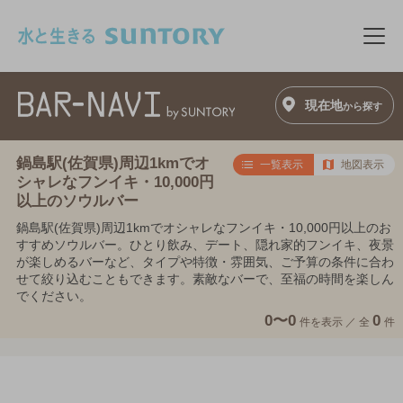
このページの本文へ移動
メニ
現在地
から探す
鍋島駅(佐賀県)周辺1kmでオ
一覧表示
地図表示
シャレなフンイキ・10,000円
以上のソウルバー
鍋島駅(佐賀県)周辺1kmでオシャレなフンイキ・10,000円以上のお
すすめソウルバー。ひとり飲み、デート、隠れ家的フンイキ、夜景
が楽しめるバーなど、タイプや特徴・雰囲気、ご予算の条件に合わ
せて絞り込むこともできます。素敵なバーで、至福の時間を楽しん
でください。
0〜0
0
件を表示 ／
全
件