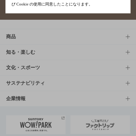
び Cookie の使用に同意したことになります。
サイトマップ
ご意見・ご感想
利用規約
商品
商品TOP
知る・楽しむ
商品一覧
知る・楽しむTOP
文化・スポーツ
商品発売情報
キャンペーン
文化・スポーツTOP
サステナビリティ
栄養成分一覧
工場見学
サントリーホール
サステナビリティTOP
企業情報
お料理・お酒レシピ
サントリー美術館
トップメッセージ
企業情報TOP
地域情報
サントリーサンバーズ大阪
サントリーが考えるサステナビリティ経営
企業概要