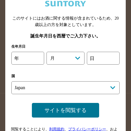
滋賀県のバー検索
和歌山県のバー検索
広島県のバー検索
岡山県のバー検索
山口県のバー検索
鳥取県のバー検索
このサイトにはお酒に関する情報が含まれているため、
20
歳以上の方を対象としています。
島根県のバー検索
徳島県のバー検索
誕生年月日を西暦でご入力下さい。
香川県のバー検索
愛媛県のバー検索
高知県のバー検索
福岡県のバー検索
生年月日
長崎県のバー検索
佐賀県のバー検索
年
月
日
大分県のバー検索
熊本県のバー検索
宮崎県のバー検索
鹿児島県のバー検索
国
沖縄県のバー検索
店舗登録方法のご案内
店舗情報更新方法のご案内
サイトを閲覧する
掲載店舗様ログイン
閲覧することにより、
利用規約
、
プライバシーポリシー
、およ