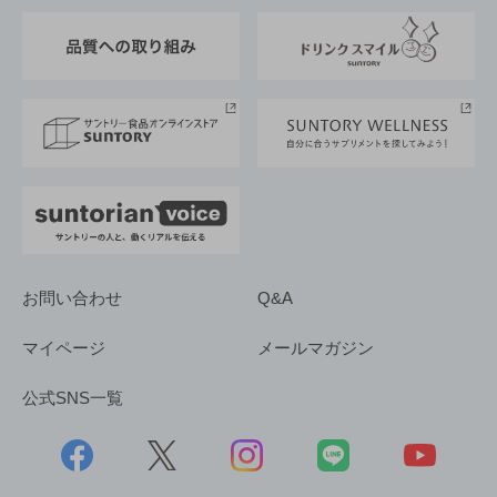
東京サントリーサンゴリアス
ESG情報ポータル
グループ企業一覧
サントリースポーツ
サステナビリティストーリーズ
事業所一覧
採用情報
お問い合わせ
Q&A
マイページ
メールマガジン
公式SNS一覧