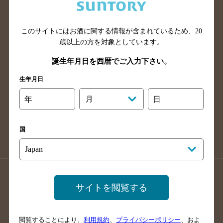
滋賀県のバー検索
和歌山県のバー検索
広島県のバー検索
岡山県のバー検索
山口県のバー検索
鳥取県のバー検索
このサイトにはお酒に関する情報が含まれているため、
20
歳以上の方を対象としています。
島根県のバー検索
徳島県のバー検索
誕生年月日を西暦でご入力下さい。
香川県のバー検索
愛媛県のバー検索
高知県のバー検索
福岡県のバー検索
生年月日
長崎県のバー検索
佐賀県のバー検索
年
月
日
大分県のバー検索
熊本県のバー検索
宮崎県のバー検索
鹿児島県のバー検索
国
沖縄県のバー検索
店舗登録方法のご案内
店舗情報更新方法のご案内
サイトを閲覧する
掲載店舗様ログイン
閲覧することにより、
利用規約
、
プライバシーポリシー
、およ