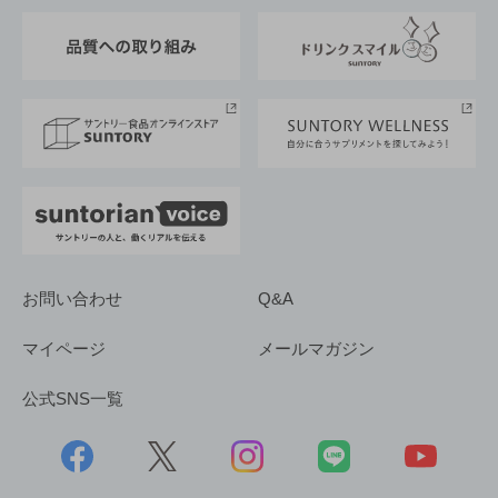
東京サントリーサンゴリアス
ESG情報ポータル
グループ企業一覧
サントリースポーツ
サステナビリティストーリーズ
事業所一覧
採用情報
お問い合わせ
Q&A
マイページ
メールマガジン
公式SNS一覧