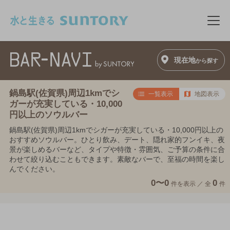
このページの本文へ移動
メニ
現在地
から探す
鍋島駅(佐賀県)周辺1kmでシ
一覧表示
地図表示
ガーが充実している・10,000
円以上のソウルバー
鍋島駅(佐賀県)周辺1kmでシガーが充実している・10,000円以上の
おすすめソウルバー。ひとり飲み、デート、隠れ家的フンイキ、夜
景が楽しめるバーなど、タイプや特徴・雰囲気、ご予算の条件に合
わせて絞り込むこともできます。素敵なバーで、至福の時間を楽し
んでください。
0〜0
0
件を表示 ／
全
件