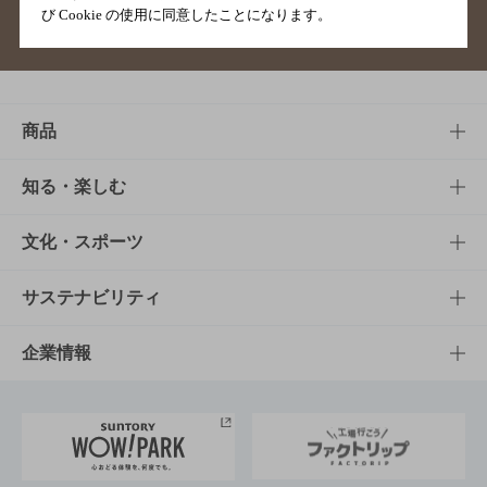
び Cookie の使用に同意したことになります。
サイトマップ
ご意見・ご感想
利用規約
商品
商品TOP
知る・楽しむ
商品一覧
知る・楽しむTOP
文化・スポーツ
商品発売情報
キャンペーン
文化・スポーツTOP
サステナビリティ
栄養成分一覧
工場見学
サントリーホール
サステナビリティTOP
企業情報
お料理・お酒レシピ
サントリー美術館
トップメッセージ
企業情報TOP
地域情報
サントリーサンバーズ大阪
サントリーが考えるサステナビリティ経営
企業概要