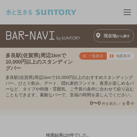
このページの本文へ移動
メニ
現在地
から探す
多良駅(佐賀県)周辺1kmで
一覧表示
地図表示
10,000円以上のスタンディン
グバー
多良駅(佐賀県)周辺1kmで10,000円以上のおすすめスタンディング
バー。ひとり飲み、デート、隠れ家的フンイキ、夜景が楽しめるバ
ーなど、タイプや特徴・雰囲気、ご予算の条件に合わせて絞り込む
こともできます。素敵なバーで、至福の時間を楽しんでください。
0〜0
0
件を表示 ／
全
件
検索結果は0件でした。