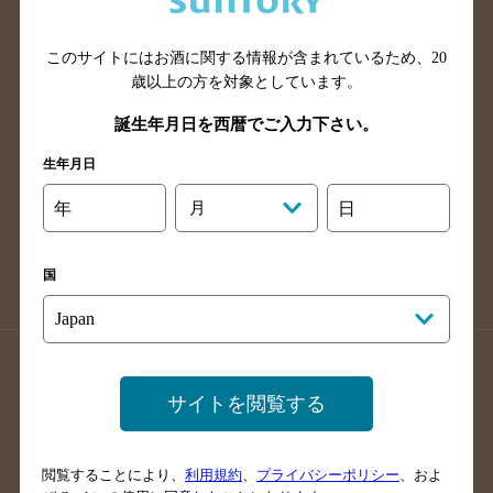
広島県のバー検索
岡山県のバー検索
山口県のバー検索
鳥取県のバー検索
このサイトにはお酒に関する情報が含まれているため、
20
島根県のバー検索
徳島県のバー検索
歳以上の方を対象としています。
香川県のバー検索
愛媛県のバー検索
誕生年月日を西暦でご入力下さい。
高知県のバー検索
福岡県のバー検索
生年月日
長崎県のバー検索
佐賀県のバー検索
年
月
日
大分県のバー検索
熊本県のバー検索
宮崎県のバー検索
鹿児島県のバー検索
国
沖縄県のバー検索
店舗登録方法のご案内
店舗情報更新方法のご案内
サイトを閲覧する
掲載店舗様ログイン
閲覧することにより、
利用規約
、
プライバシーポリシー
、およ