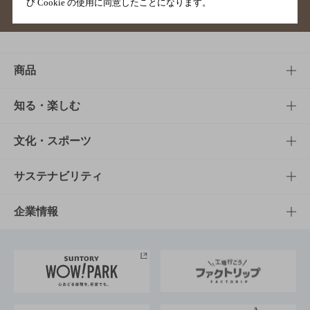
び Cookie の使用に同意したことになります。
サイトマップ
ご意見・ご感想
利用規約
商品
商品TOP
知る・楽しむ
商品一覧
知る・楽しむTOP
文化・スポーツ
商品発売情報
キャンペーン
文化・スポーツTOP
サステナビリティ
栄養成分一覧
工場見学
サントリーホール
サステナビリティTOP
企業情報
お料理・お酒レシピ
サントリー美術館
トップメッセージ
企業情報TOP
地域情報
サントリーサンバーズ大阪
サントリーが考えるサステナビリティ経営
企業概要