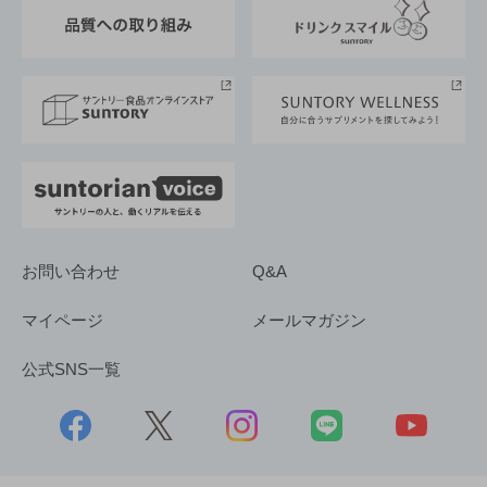
東京サントリーサンゴリアス
ESG情報ポータル
グループ企業一覧
サントリースポーツ
サステナビリティストーリーズ
事業所一覧
採用情報
お問い合わせ
Q&A
マイページ
メールマガジン
公式SNS一覧