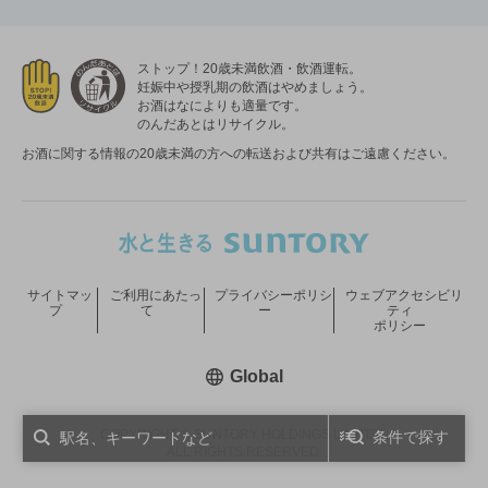
ストップ！20歳未満飲酒・飲酒運転。
妊娠中や授乳期の飲酒はやめましょう。
お酒はなによりも適量です。
のんだあとはリサイクル。
お酒に関する情報の20歳未満の方への転送および共有はご遠慮ください。
サイトマッ
ご利用にあたっ
プライバシーポリシ
ウェブアクセシビリ
プ
て
ー
ティ
ポリシー
新しいウィンドウで開く
Global
COPYRIGHT © SUNTORY HOLDINGS LIMITED.
条件で探す
ALL RIGHTS RESERVED.