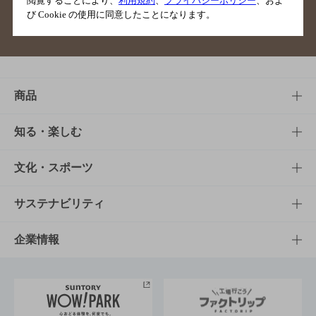
閲覧することにより、
利用規約
、
プライバシーポリシー
、およ
び Cookie の使用に同意したことになります。
サイトマップ
ご意見・ご感想
利用規約
商品
商品TOP
知る・楽しむ
商品一覧
知る・楽しむTOP
文化・スポーツ
商品発売情報
キャンペーン
文化・スポーツTOP
サステナビリティ
栄養成分一覧
工場見学
サントリーホール
サステナビリティTOP
企業情報
お料理・お酒レシピ
サントリー美術館
トップメッセージ
企業情報TOP
地域情報
サントリーサンバーズ大阪
サントリーが考えるサステナビリティ経営
企業概要