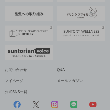
東京サントリーサンゴリアス
ESG情報ポータル
グループ企業一覧
サントリースポーツ
サステナビリティストーリーズ
事業所一覧
採用情報
お問い合わせ
Q&A
マイページ
メールマガジン
公式SNS一覧