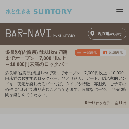
このページの本文へ移動
メニ
現在地
から探す
多良駅(佐賀県)周辺1kmで朝
一覧表示
地図表示
までオープン・7,000円以上
～10,000円未満のロックバー
多良駅(佐賀県)周辺1kmで朝までオープン・7,000円以上～10,000
円未満のおすすめロックバー。ひとり飲み、デート、隠れ家的フン
イキ、夜景が楽しめるバーなど、タイプや特徴・雰囲気、ご予算の
条件に合わせて絞り込むこともできます。素敵なバーで、至福の時
間を楽しんでください。
0〜0
0
件を表示 ／
全
件