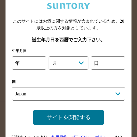
滋賀県のバー検索
和歌山県のバー検索
広島県のバー検索
岡山県のバー検索
このサイトにはお酒に関する情報が含まれているため、
20
山口県のバー検索
鳥取県のバー検索
歳以上の方を対象としています。
島根県のバー検索
徳島県のバー検索
誕生年月日を西暦でご入力下さい。
香川県のバー検索
愛媛県のバー検索
生年月日
高知県のバー検索
福岡県のバー検索
長崎県のバー検索
佐賀県のバー検索
年
月
日
大分県のバー検索
熊本県のバー検索
宮崎県のバー検索
鹿児島県のバー検索
国
沖縄県のバー検索
店舗登録方法のご案内
店舗情報更新方法のご案内
サイトを閲覧する
掲載店舗様ログイン