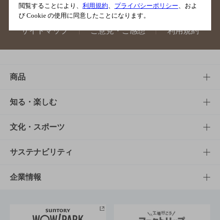
閲覧することにより、
利用規約
、
プライバシーポリシー
、およ
び Cookie の使用に同意したことになります。
サイトマップ
ご意見・ご感想
利用規約
商品
商品TOP
知る・楽しむ
商品一覧
知る・楽しむTOP
文化・スポーツ
商品発売情報
キャンペーン
文化・スポーツTOP
サステナビリティ
栄養成分一覧
工場見学
サントリーホール
サステナビリティTOP
企業情報
お料理・お酒レシピ
サントリー美術館
トップメッセージ
企業情報TOP