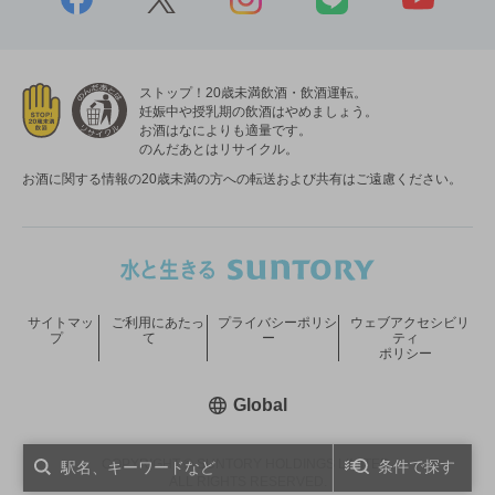
ストップ！20歳未満飲酒・飲酒運転。
妊娠中や授乳期の飲酒はやめましょう。
お酒はなによりも適量です。
のんだあとはリサイクル。
お酒に関する情報の20歳未満の方への転送および共有はご遠慮ください。
サイトマッ
ご利用にあたっ
プライバシーポリシ
ウェブアクセシビリ
プ
て
ー
ティ
ポリシー
新しいウィンドウで開く
Global
COPYRIGHT © SUNTORY HOLDINGS LIMITED.
条件で探す
ALL RIGHTS RESERVED.