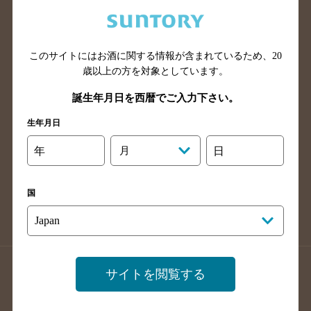
兵庫県のバー検索
奈良県のバー検索
滋賀県のバー検索
和歌山県のバー検索
広島県のバー検索
岡山県のバー検索
このサイトにはお酒に関する情報が含まれているため、
20
山口県のバー検索
鳥取県のバー検索
歳以上の方を対象としています。
島根県のバー検索
徳島県のバー検索
誕生年月日を西暦でご入力下さい。
香川県のバー検索
愛媛県のバー検索
生年月日
高知県のバー検索
福岡県のバー検索
年
月
日
長崎県のバー検索
佐賀県のバー検索
大分県のバー検索
熊本県のバー検索
国
宮崎県のバー検索
鹿児島県のバー検索
沖縄県のバー検索
店舗登録方法のご案内
店舗情報更新方法のご案内
サイトを閲覧する
掲載店舗様ログイン