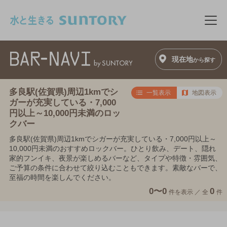
このページの本文へ移動
メニ
現在地
から探す
多良駅(佐賀県)周辺1kmでシ
一覧表示
地図表示
ガーが充実している・7,000
円以上～10,000円未満のロッ
クバー
多良駅(佐賀県)周辺1kmでシガーが充実している・7,000円以上～
10,000円未満のおすすめロックバー。ひとり飲み、デート、隠れ
家的フンイキ、夜景が楽しめるバーなど、タイプや特徴・雰囲気、
ご予算の条件に合わせて絞り込むこともできます。素敵なバーで、
至福の時間を楽しんでください。
0〜0
0
件を表示 ／
全
件