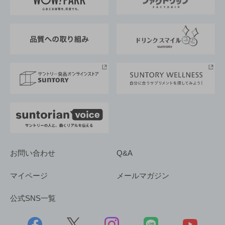
地域情報
サントリーサンバーズ大阪
サントリーが考えるサステナビリティ経営
企業概要
東京サントリーサンゴリアス
ESG情報ポータル
グループ企業一覧
サントリースポーツ
サステナビリティストーリーズ
事業所一覧
採用情報
お問い合わせ
Q&A
マイページ
メールマガジン
公式SNS一覧