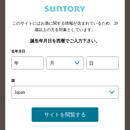
兵庫県のバー検索
奈良県のバー検索
滋賀県のバー検索
和歌山県のバー検索
広島県のバー検索
岡山県のバー検索
このサイトにはお酒に関する情報が含まれているため、
20
山口県のバー検索
鳥取県のバー検索
歳以上の方を対象としています。
島根県のバー検索
徳島県のバー検索
誕生年月日を西暦でご入力下さい。
香川県のバー検索
愛媛県のバー検索
生年月日
高知県のバー検索
福岡県のバー検索
年
月
日
長崎県のバー検索
佐賀県のバー検索
大分県のバー検索
熊本県のバー検索
国
宮崎県のバー検索
鹿児島県のバー検索
沖縄県のバー検索
店舗登録方法のご案内
店舗情報更新方法のご案内
サイトを閲覧する
掲載店舗様ログイン