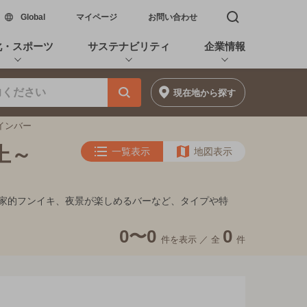
新しいウィンドウで開く
Global
マイページ
お問い合わせ
検索窓を開く
化・スポーツ
サステナビリティ
企業情報
現在地
から探す
ワインバー
上～
一覧表示
地図表示
、隠れ家的フンイキ、夜景が楽しめるバーなど、タイプや特
0〜0
0
件を表示 ／
全
件