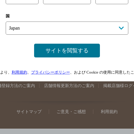
手県のバー検索
宮城県のバー検索
秋田県のバー検索
山形
国
馬県のバー検索
山梨県のバー検索
長野県のバー検索
新潟
埼玉県のバー検索
愛知県のバー検索
静岡県のバー検索
三
井県のバー検索
大阪府のバー検索
京都府のバー検索
兵庫
広島県のバー検索
岡山県のバー検索
山口県のバー検索
鳥
サイトを閲覧する
媛県のバー検索
高知県のバー検索
福岡県のバー検索
長崎
崎県のバー検索
鹿児島県のバー検索
沖縄県のバー検索
より、
利用規約
、
プライバシーポリシー
、および Cookie の使用に同意し
舗登録方法のご案内
店舗情報更新方法のご案内
掲載店舗様ログ
サイトマップ
ご意見・ご感想
利用規約