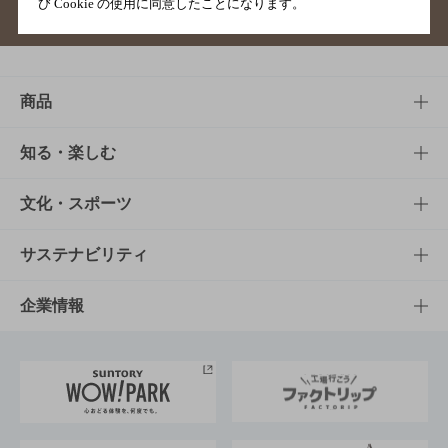
び Cookie の使用に同意したことになります。
サイトマップ
ご意見・ご感想
利用規約
商品
商品TOP
知る・楽しむ
商品一覧
知る・楽しむTOP
文化・スポーツ
商品発売情報
キャンペーン
文化・スポーツTOP
サステナビリティ
栄養成分一覧
工場見学
サントリーホール
サステナビリティTOP
企業情報
お料理・お酒レシピ
サントリー美術館
トップメッセージ
企業情報TOP
地域情報
サントリーサンバーズ大阪
サントリーが考えるサステナビリティ経営
企業概要