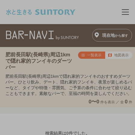
このページの本文へ移動
メニ
現在地
から探す
肥前長田駅(長崎県)周辺1km
一覧表示
地図表示
で隠れ家的フンイキのダーツ
バー
肥前長田駅(長崎県)周辺1kmで隠れ家的フンイキのおすすめダーツ
バー。ひとり飲み、デート、隠れ家的フンイキ、夜景が楽しめるバ
ーなど、タイプや特徴・雰囲気、ご予算の条件に合わせて絞り込む
こともできます。素敵なバーで、至福の時間を楽しんでください。
0〜0
0
件を表示 ／
全
件
検索結果は0件でした。