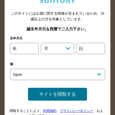
広島県のバー検索
岡山県のバー検索
山口県のバー検索
鳥取県のバー検索
このサイトにはお酒に関する情報が含まれているため、
20
島根県のバー検索
徳島県のバー検索
歳以上の方を対象としています。
香川県のバー検索
愛媛県のバー検索
誕生年月日を西暦でご入力下さい。
高知県のバー検索
福岡県のバー検索
生年月日
長崎県のバー検索
佐賀県のバー検索
年
月
日
大分県のバー検索
熊本県のバー検索
宮崎県のバー検索
鹿児島県のバー検索
国
沖縄県のバー検索
店舗登録方法のご案内
店舗情報更新方法のご案内
サイトを閲覧する
掲載店舗様ログイン
閲覧することにより、
利用規約
、
プライバシーポリシー
、およ