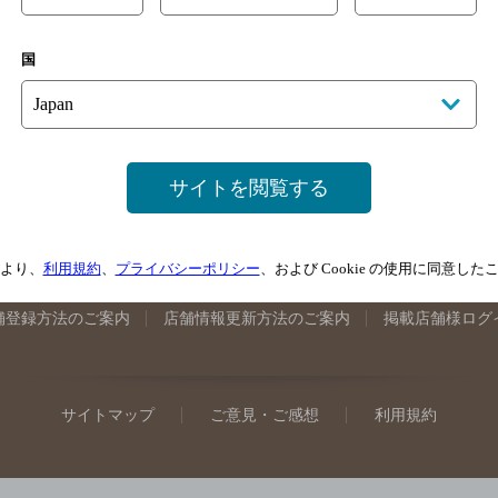
手県のバー検索
宮城県のバー検索
秋田県のバー検索
山形
国
馬県のバー検索
山梨県のバー検索
長野県のバー検索
新潟
埼玉県のバー検索
愛知県のバー検索
静岡県のバー検索
三
井県のバー検索
大阪府のバー検索
京都府のバー検索
兵庫
広島県のバー検索
岡山県のバー検索
山口県のバー検索
鳥
サイトを閲覧する
媛県のバー検索
高知県のバー検索
福岡県のバー検索
長崎
崎県のバー検索
鹿児島県のバー検索
沖縄県のバー検索
より、
利用規約
、
プライバシーポリシー
、および Cookie の使用に同意し
舗登録方法のご案内
店舗情報更新方法のご案内
掲載店舗様ログ
サイトマップ
ご意見・ご感想
利用規約