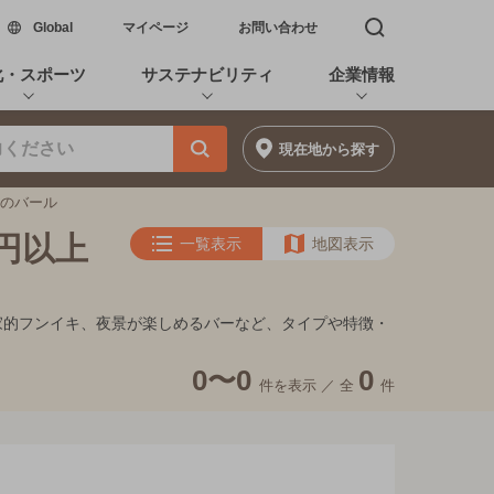
新しいウィンドウで開く
Global
マイページ
お問い合わせ
検索窓を開く
化・スポーツ
サステナビリティ
企業情報
現在地
から探す
満のバール
0円以上
一覧表示
地図表示
隠れ家的フンイキ、夜景が楽しめるバーなど、タイプや特徴・
0〜0
0
件を表示 ／
全
件