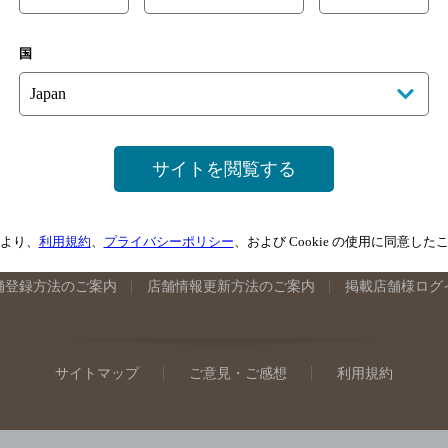
手県のバー検索
宮城県のバー検索
秋田県のバー検索
山形
国
馬県のバー検索
山梨県のバー検索
長野県のバー検索
新潟
埼玉県のバー検索
愛知県のバー検索
静岡県のバー検索
三
井県のバー検索
大阪府のバー検索
京都府のバー検索
兵庫
広島県のバー検索
岡山県のバー検索
山口県のバー検索
鳥
サイトを閲覧する
媛県のバー検索
高知県のバー検索
福岡県のバー検索
長崎
崎県のバー検索
鹿児島県のバー検索
沖縄県のバー検索
より、
利用規約
、
プライバシーポリシー
、および Cookie の使用に同意し
舗登録方法のご案内
店舗情報更新方法のご案内
掲載店舗様ログ
サイトマップ
ご意見・ご感想
利用規約