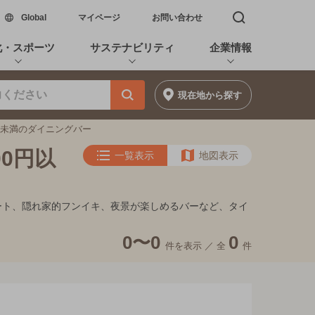
新しいウィンドウで開く
Global
マイページ
お問い合わせ
検索窓を開く
化・スポーツ
サステナビリティ
企業情報
現在地
から探す
0円未満のダイニングバー
00円以
一覧表示
地図表示
、デート、隠れ家的フンイキ、夜景が楽しめるバーなど、タイ
0〜0
0
件を表示 ／
全
件