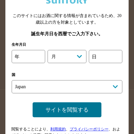
広島県のバー検索
岡山県のバー検索
山口県のバー検索
鳥取県のバー検索
このサイトにはお酒に関する情報が含まれているため、
20
島根県のバー検索
徳島県のバー検索
歳以上の方を対象としています。
香川県のバー検索
愛媛県のバー検索
誕生年月日を西暦でご入力下さい。
高知県のバー検索
福岡県のバー検索
生年月日
長崎県のバー検索
佐賀県のバー検索
年
月
日
大分県のバー検索
熊本県のバー検索
宮崎県のバー検索
鹿児島県のバー検索
国
沖縄県のバー検索
店舗登録方法のご案内
店舗情報更新方法のご案内
サイトを閲覧する
掲載店舗様ログイン
閲覧することにより、
利用規約
、
プライバシーポリシー
、およ