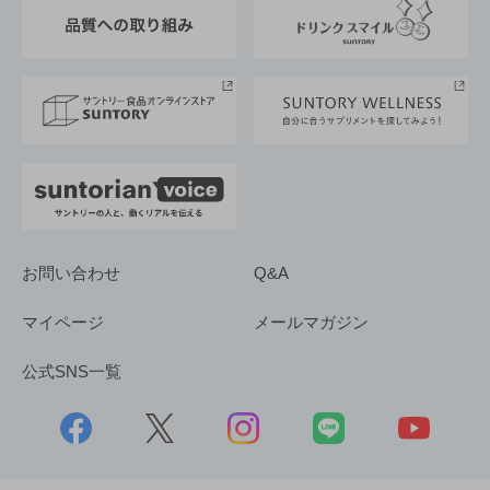
東京サントリーサンゴリアス
ESG情報ポータル
グループ企業一覧
サントリースポーツ
サステナビリティストーリーズ
事業所一覧
採用情報
お問い合わせ
Q&A
マイページ
メールマガジン
公式SNS一覧