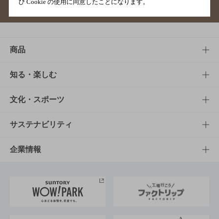
び Cookie の使用に同意したことになります。
サイトマップ
ご意見・ご感想
利用規約
商品
商品TOP
知る・楽しむ
商品一覧
知る・楽しむTOP
文化・スポーツ
商品発売情報
キャンペーン
文化・スポーツTOP
サステナビリティ
栄養成分一覧
工場見学
サントリーホール
サステナビリティTOP
企業情報
お料理・お酒レシピ
サントリー美術館
トップメッセージ
企業情報TOP
地域情報
サントリーサンバーズ大阪
サントリーが考えるサステナビリティ経営
企業概要