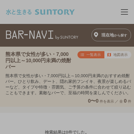
このページの本文へ移動
メニ
現在地
から探す
熊本県で女性が多い・7,000
一覧表示
地図表示
円以上～10,000円未満の焼酎
バー
熊本県で女性が多い・7,000円以上～10,000円未満のおすすめ焼酎
バー。ひとり飲み、デート、隠れ家的フンイキ、夜景が楽しめるバ
ーなど、タイプや特徴・雰囲気、ご予算の条件に合わせて絞り込む
こともできます。素敵なバーで、至福の時間を楽しんでください。
0〜0
0
件を表示 ／
全
件
検索結果は0件でした。