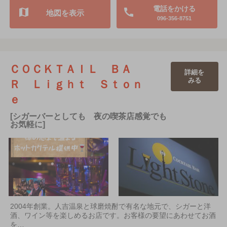
電話をかける
地図を表示
096-356-8751
ＣＯＣＫＴＡＩＬ ＢＡ
詳細を
みる
Ｒ Ｌｉｇｈｔ Ｓｔｏｎ
ｅ
[シガーバーとしても 夜の喫茶店感覚でも
お気軽に]
2004年創業。人吉温泉と球磨焼酎で有名な地元で、シガーと洋
酒、ワイン等を楽しめるお店です。お客様の要望にあわせてお酒
を…