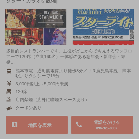
クター・カラオケ設備]
多目的レストランバーです。主役がどこからでも見えるワンフロ
アーで120席（立食160名）一体感のある忘年会・新年会・結
婚…
熊本市電 通町筋電停より徒歩3分／ＪＲ鹿児島本線 熊本
駅よりタクシーで15分
3,000円以上～5,000円未満
120席
店内禁煙（店外に喫煙スペースあり）
クーポンあり
電話をかける
地図を表示
096-325-9337