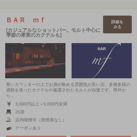
ＢＡＲ ｍｆ
詳細を
みる
[カジュアルなショットバー。モルト中心に
季節の果実のカクテルも]
青いカウンターの上でお酒が飲める雰囲気が良い店。多種多様の
酒類を使ったカクテルや厳選されたモルトが自慢です。県外か
ら…
3,000円以上～5,000円未満
25席
店内喫煙可（禁煙席なし）
クーポンあり