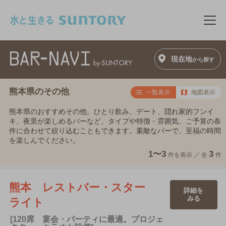
このページの本文へ移動
メニ
現在地
から探す
熊本県のその他
一覧表示
地図表示
熊本県のおすすめその他。ひとり飲み、デート、隠れ家的フンイ
キ、夜景が楽しめるバーなど、タイプや特徴・雰囲気、ご予算の条
件に合わせて絞り込むこともできます。素敵なバーで、至福の時間
を楽しんでください。
1〜3
3
件を表示 ／
全
件
熊本 レストバー・スター
詳細を
みる
ライト
[120席 宴会・パーティに最適。プロジェ