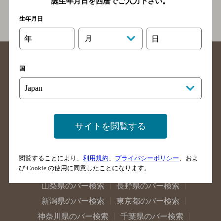
誕生年月日を西暦でご入力下さい。
関連ページ
生年月日
年
月
日
国
北海道のバー検索
青森県のバー検索
岩手県のバー検索
宮城県のバー検索
サイトを閲覧する
秋田県のバー検索
山形県のバー検索
福島県のバー検索
茨城県のバー検索
閲覧することにより、
利用規約
、
プライバシーポリシー
、およ
び Cookie の使用に同意したことになります。
栃木県のバー検索
群馬県のバー検索
山梨県のバー検索
長野県のバー検索
新潟県のバー検索
東京都のバー検索
神奈川県のバー検索
千葉県のバー検索