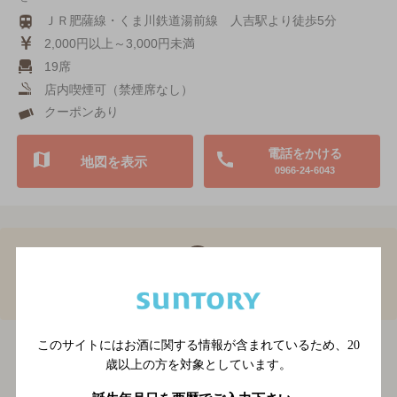
ＪＲ肥薩線・くま川鉄道湯前線 人吉駅より徒歩5分
2,000円以上～3,000円未満
19席
店内喫煙可（禁煙席なし）
クーポンあり
電話をかける
地図を表示
0966-24-6043
1
熊本県のその他TOP
このサイトにはお酒に関する情報が含まれているため、
20
熊本県のその他
BAR-NAVI
熊本県
歳以上の方を対象としています。