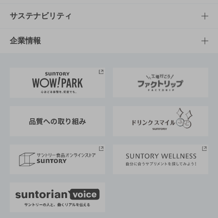
商品発売情報
キャンペーン
文化・スポーツTOP
サステナビリティ
栄養成分一覧
工場見学
サントリーホール
サステナビリティTOP
企業情報
お料理・お酒レシピ
サントリー美術館
トップメッセージ
企業情報TOP
地域情報
サントリーサンバーズ大阪
サントリーが考えるサステナビリティ経営
企業概要
東京サントリーサンゴリアス
ESG情報ポータル
グループ企業一覧
サントリースポーツ
サステナビリティストーリーズ
事業所一覧
採用情報