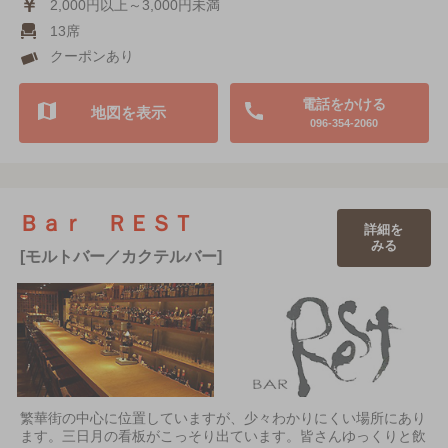
2,000円以上～3,000円未満
13席
クーポンあり
電話をかける
地図を表示
096-354-2060
Ｂａｒ ＲＥＳＴ
詳細を
みる
[モルトバー／カクテルバー]
繁華街の中心に位置していますが、少々わかりにくい場所にあり
ます。三日月の看板がこっそり出ています。皆さんゆっくりと飲