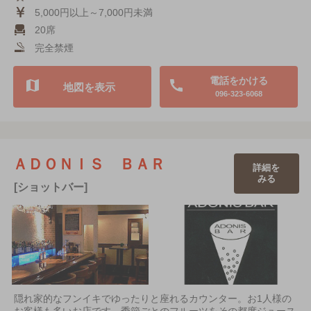
5,000円以上～7,000円未満
20席
完全禁煙
電話をかける
地図を表示
096-323-6068
ＡＤＯＮＩＳ ＢＡＲ
詳細を
みる
[ショットバー]
隠れ家的なフンイキでゆったりと座れるカウンター。お1人様の