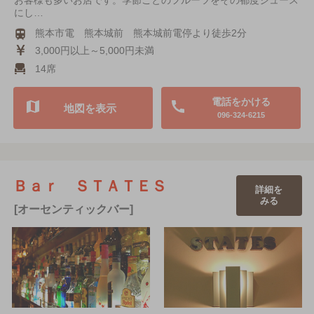
お客様も多いお店です。季節ごとのフルーツをその都度ジュース
にし…
熊本市電 熊本城前 熊本城前電停より徒歩2分
3,000円以上～5,000円未満
14席
電話をかける
地図を表示
096-324-6215
Ｂａｒ ＳＴＡＴＥＳ
詳細を
みる
[オーセンティックバー]