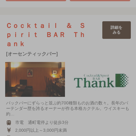
Ｃｏｃｋｔａｉｌ ＆ Ｓ
詳細を
みる
ｐｉｒｉｔ ＢＡＲ Ｔｈ
ａｎｋ
[オーセンティックバー]
バックバーにずらっと並ぶ約700種類ものお酒の数々。長年のバ
ーテンダー歴を誇るオーナーが作る本格カクテル。ウイスキーも
約…
市電 通町電停より徒歩3分
2,000円以上～3,000円未満