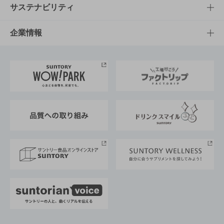
商品発売情報
キャンペーン
文化・スポーツTOP
サステナビリティ
栄養成分一覧
工場見学
サントリーホール
サステナビリティTOP
企業情報
お料理・お酒レシピ
サントリー美術館
トップメッセージ
企業情報TOP
地域情報
サントリーサンバーズ大阪
サントリーが考えるサステナビリティ経営
企業概要
東京サントリーサンゴリアス
ESG情報ポータル
グループ企業一覧
サントリースポーツ
サステナビリティストーリーズ
事業所一覧
採用情報