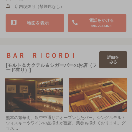
店内喫煙可（禁煙席なし）
電話をかける
地図を表示
096-223-6078
ＢＡＲ ＲＩＣＯＲＤＩ
詳細を
みる
[モルト＆カクテル＆シガーバーのお店（フ
ード有り）]
熊本の繁華街、銀杏中通りにオープンしたバー。シングルモルト
ウィスキーやワインの品揃えが豊富。葉巻も揃えております。グ
ラス…