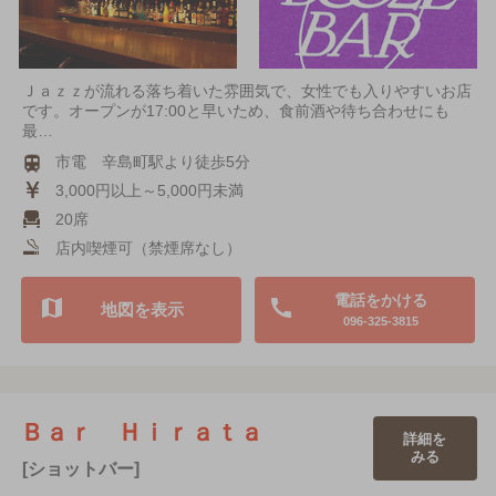
Ｊａｚｚが流れる落ち着いた雰囲気で、女性でも入りやすいお店
です。オープンが17:00と早いため、食前酒や待ち合わせにも
最…
市電 辛島町駅より徒歩5分
3,000円以上～5,000円未満
20席
店内喫煙可（禁煙席なし）
電話をかける
地図を表示
096-325-3815
Ｂａｒ Ｈｉｒａｔａ
詳細を
みる
[ショットバー]