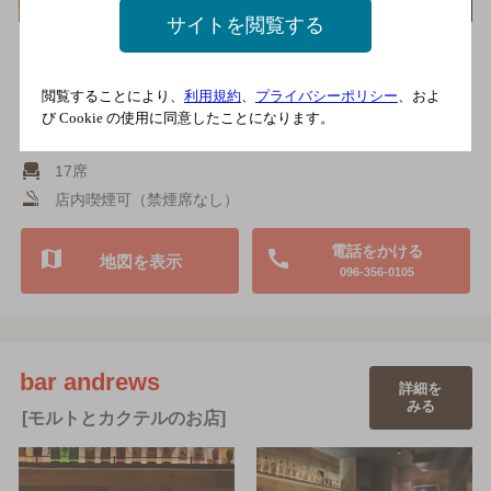
サイトを閲覧する
地元の常連さんはじめ、観光のお客様にも人気のお店。チャージ
がなく、リーズナブルに楽しめます。カクテルは1000円～、お
つ…
閲覧することにより、
利用規約
、
プライバシーポリシー
、およ
市電 熊本城前駅より徒歩5分
び Cookie の使用に同意したことになります。
3,000円以上～5,000円未満
17席
店内喫煙可（禁煙席なし）
電話をかける
地図を表示
096-356-0105
bar andrews
詳細を
みる
[モルトとカクテルのお店]