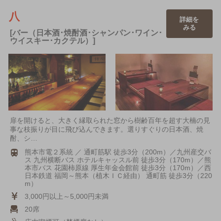
八
詳細を
みる
[バー（日本酒･焼酎酒･シャンパン･ワイン･
ウイスキー･カクテル）]
扉を開けると、大きく縁取られた窓から樹齢百年を超す大楠の見
事な枝振りが目に飛び込んできます。選りすぐりの日本酒、焼
酎、シ…
熊本市電２系統 ／ 通町筋駅 徒歩3分（200m）／九州産交バ
ス 九州横断バス ホテルキャッスル前 徒歩3分（170m）／熊
本市バス 花園柿原線 厚生年金会館前 徒歩3分（170m）／西
日本鉄道 福岡～熊本（植木ＩＣ経由） 通町筋 徒歩3分（220
m）
3,000円以上～5,000円未満
20席