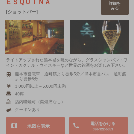
ＥＳＱＵＩＮＡ
詳細を
みる
[ショットバー]
ライトアップされた熊本城を眺めながら、グラスシャンパン・ワ
イン・カクテル・ウイスキーなど世界の銘酒をお楽しみ下さい。
熊本市営電車 通町筋より徒歩5分／熊本市営バス 通町筋
より徒歩5分
3,000円以上～5,000円未満
40席
店内喫煙可（禁煙席なし）
クーポンあり
電話をかける
地図を表示
096-322-5353