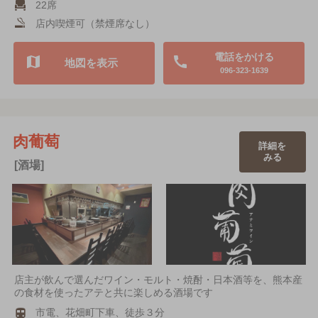
22席
店内喫煙可（禁煙席なし）
電話をかける
地図を表示
096-323-1639
肉葡萄
詳細を
みる
[酒場]
店主が飲んで選んだワイン・モルト・焼酎・日本酒等を、熊本産
の食材を使ったアテと共に楽しめる酒場です
市電、花畑町下車、徒歩３分