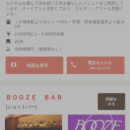
カクテルを選んで頂き易い工夫を凝らしたメニューをご用意して
います。オードブルも充実しており、ヴェネンシアドール常駐に
よる…
ＪＲ熊本駅よりタクシー10分／市電 熊本城前電停より徒歩
2分
2,000円以上～3,000円未満
25席
店内喫煙可（禁煙席なし）
電話をかける
地図を表示
096-324-9778
ＢＯＯＺＥ ＢＡＲ
詳細を
みる
[ショットバー]