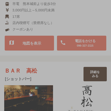
市電 熊本城前より徒歩3分
3,000円以上～5,000円未満
17席
店内喫煙可（禁煙席なし）
クーポンあり
電話をかける
地図を表示
096-327-2115
ＢＡＲ 高松
詳細を
みる
[ショットバー]