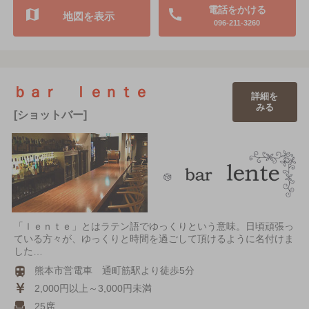
電話をかける
地図を表示
096-211-3260
ｂａｒ ｌｅｎｔｅ
詳細を
みる
[ショットバー]
「ｌｅｎｔｅ」とはラテン語でゆっくりという意味。日頃頑張っ
ている方々が、ゆっくりと時間を過ごして頂けるように名付けま
した…
熊本市営電車 通町筋駅より徒歩5分
2,000円以上～3,000円未満
25席