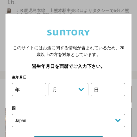
まれ…
ＪＲ鹿児島本線 上熊本駅中央出口よりタクシーで5分／熊
本市電線 通町駅より徒歩2分
3,000円以上～5,000円未満
31席
店内喫煙可（禁煙席なし）
このサイトにはお酒に関する情報が含まれているため、
20
電話をかける
歳以上の方を対象としています。
地図を表示
096-354-2234
誕生年月日を西暦でご入力下さい。
生年月日
Ｂａｒ １０５
年
月
日
詳細を
みる
[ショットバー]
国