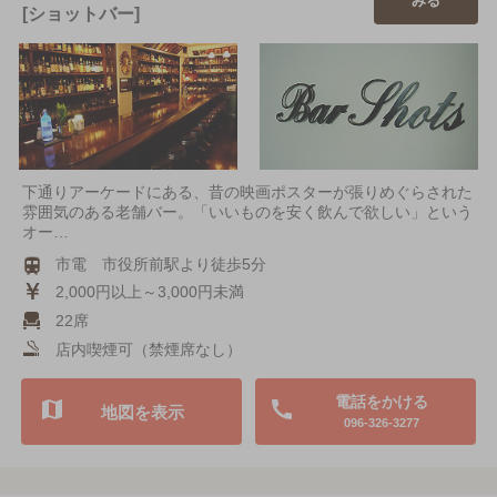
みる
[ショットバー]
下通りアーケードにある、昔の映画ポスターが張りめぐらされた
雰囲気のある老舗バー。「いいものを安く飲んで欲しい」という
オー…
市電 市役所前駅より徒歩5分
2,000円以上～3,000円未満
22席
店内喫煙可（禁煙席なし）
電話をかける
地図を表示
096-326-3277