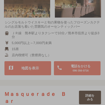
シングルモルトウイスキーと旬の果物を使ったフローズンカクテ
ルのお店落ち着いた雰囲気のオーセンティックバー
ＪＲ線 熊本駅よりタクシーで10分／熊本市役所より徒歩3
分
5,000円以上～7,000円未満
15席
店内喫煙可（禁煙席なし）
電話をかける
地図を表示
096-356-0716
Ｍａｓｑｕｅｒａｄｅ Ｂ
詳細を
みる
ａｒ