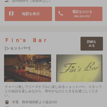
店内喫煙可（禁煙席なし）
電話をかける
地図を表示
096-353-6767
Ｆｉｎ’ｓ Ｂａｒ
詳細を
みる
[ショットバー]
チャージ無しでリーズナブルに楽しめるショットバー。スタッフ
との会話を楽しみながら、和やかなひとときをお過ごしくださ
い。
市電 熊本城前駅より徒歩3分