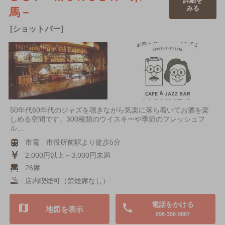
詳細を
みる
馬－
[ショットバー]
50年代60年代のジャズを聴きながら気楽に落ち着いてお酒を楽
しめる空間です。300種類のウイスキーや季節のフレッシュフ
ル…
市電 市役所前駅より徒歩5分
2,000円以上～3,000円未満
26席
店内喫煙可（禁煙席なし）
電話をかける
地図を表示
096-356-9887