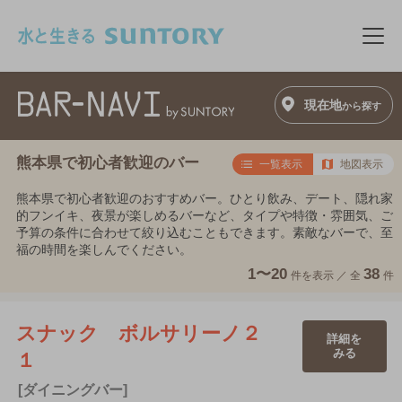
このページの本文へ移動
メニ
現在地
から探す
熊本県で初心者歓迎のバー
一覧表示
地図表示
熊本県で初心者歓迎のおすすめバー。ひとり飲み、デート、隠れ家
的フンイキ、夜景が楽しめるバーなど、タイプや特徴・雰囲気、ご
予算の条件に合わせて絞り込むこともできます。素敵なバーで、至
福の時間を楽しんでください。
1〜20
38
件を表示 ／
全
件
スナック ボルサリーノ２
詳細を
みる
１
[ダイニングバー]