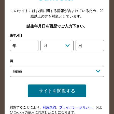
山口県のバー検索
鳥取県のバー検索
このサイトにはお酒に関する情報が含まれているため、
20
島根県のバー検索
徳島県のバー検索
歳以上の方を対象としています。
香川県のバー検索
愛媛県のバー検索
誕生年月日を西暦でご入力下さい。
高知県のバー検索
福岡県のバー検索
生年月日
長崎県のバー検索
佐賀県のバー検索
大分県のバー検索
熊本県のバー検索
年
月
日
宮崎県のバー検索
鹿児島県のバー検索
沖縄県のバー検索
国
店舗登録方法のご案内
店舗情報更新方法のご案内
掲載店舗様ログイン
サイトを閲覧する
閲覧することにより、
利用規約
、
プライバシーポリシー
、およ
サイトマップ
ご意見・ご感想
利用規約
び Cookie の使用に同意したことになります。