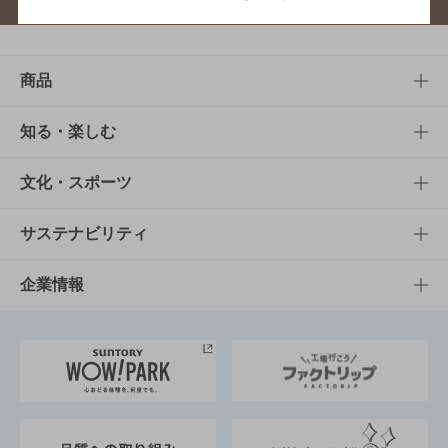
商品
商品TOP
知る・楽しむ
商品一覧
知る・楽しむTOP
文化・スポーツ
商品発売情報
キャンペーン
文化・スポーツTOP
サステナビリティ
栄養成分一覧
工場見学
サントリーホール
サステナビリティTOP
企業情報
お料理・お酒レシピ
サントリー美術館
トップメッセージ
企業情報TOP
地域情報
サントリーサンバーズ大阪
サントリーが考えるサステナビリティ経営
企業概要
東京サントリーサンゴリアス
ESG情報ポータル
グループ企業一覧