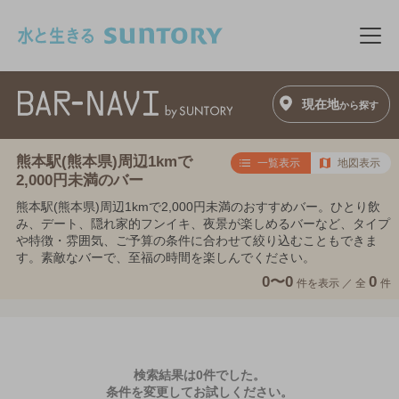
このページの本文へ移動
メニ
現在地
から探す
熊本駅(熊本県)周辺1kmで
一覧表示
地図表示
2,000円未満のバー
熊本駅(熊本県)周辺1kmで2,000円未満のおすすめバー。ひとり飲
み、デート、隠れ家的フンイキ、夜景が楽しめるバーなど、タイプ
や特徴・雰囲気、ご予算の条件に合わせて絞り込むこともできま
す。素敵なバーで、至福の時間を楽しんでください。
0〜0
0
件を表示 ／
全
件
検索結果は0件でした。
条件を変更してお試しください。