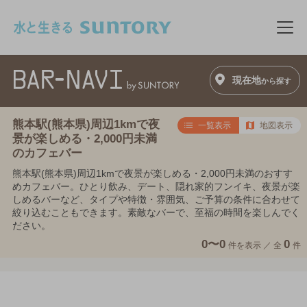
このページの本文へ移動
メニ
現在地
から探す
熊本駅(熊本県)周辺1kmで夜
一覧表示
地図表示
景が楽しめる・2,000円未満
のカフェバー
熊本駅(熊本県)周辺1kmで夜景が楽しめる・2,000円未満のおすす
めカフェバー。ひとり飲み、デート、隠れ家的フンイキ、夜景が楽
しめるバーなど、タイプや特徴・雰囲気、ご予算の条件に合わせて
絞り込むこともできます。素敵なバーで、至福の時間を楽しんでく
ださい。
0〜0
0
件を表示 ／
全
件