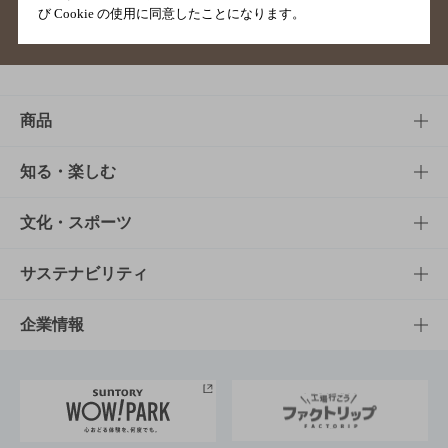
び Cookie の使用に同意したことになります。
サイトマップ
ご意見・ご感想
利用規約
商品
商品TOP
知る・楽しむ
商品一覧
知る・楽しむTOP
文化・スポーツ
商品発売情報
キャンペーン
文化・スポーツTOP
サステナビリティ
栄養成分一覧
工場見学
サントリーホール
サステナビリティTOP
企業情報
お料理・お酒レシピ
サントリー美術館
トップメッセージ
企業情報TOP
地域情報
サントリーサンバーズ大阪
サントリーが考えるサステナビリティ経営
企業概要