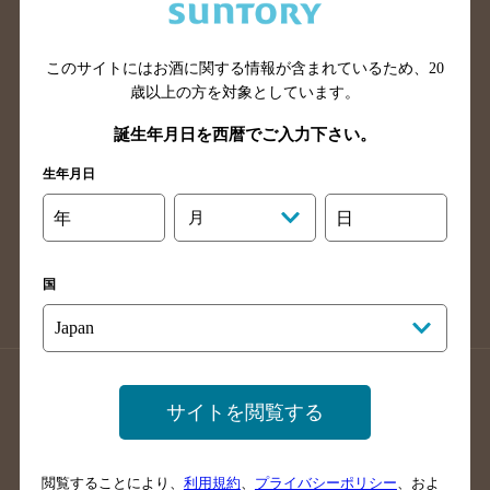
滋賀県のバー検索
和歌山県のバー検索
広島県のバー検索
岡山県のバー検索
山口県のバー検索
鳥取県のバー検索
このサイトにはお酒に関する情報が含まれているため、
20
歳以上の方を対象としています。
島根県のバー検索
徳島県のバー検索
誕生年月日を西暦でご入力下さい。
香川県のバー検索
愛媛県のバー検索
高知県のバー検索
福岡県のバー検索
生年月日
長崎県のバー検索
佐賀県のバー検索
年
月
日
大分県のバー検索
熊本県のバー検索
宮崎県のバー検索
鹿児島県のバー検索
国
沖縄県のバー検索
店舗登録方法のご案内
店舗情報更新方法のご案内
サイトを閲覧する
掲載店舗様ログイン
閲覧することにより、
利用規約
、
プライバシーポリシー
、およ