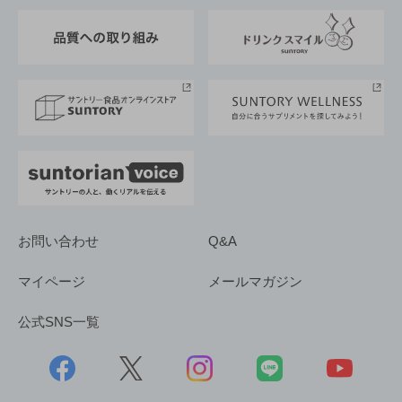
東京サントリーサンゴリアス
ESG情報ポータル
グループ企業一覧
サントリースポーツ
サステナビリティストーリーズ
事業所一覧
採用情報
お問い合わせ
Q&A
マイページ
メールマガジン
公式SNS一覧