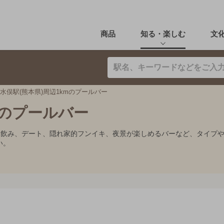
商品
知る・楽しむ
文
水俣駅(熊本県)周辺1kmのプールバー
mのプールバー
とり飲み、デート、隠れ家的フンイキ、夜景が楽しめるバーなど、タイプ
い。