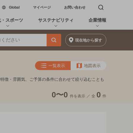
新しいウィンドウで開く
Global
マイページ
お問い合わせ
検索窓を開く
化・スポーツ
サステナビリティ
企業情報
現在地
から探す
一覧表示
地図表示
や特徴・雰囲気、ご予算の条件に合わせて絞り込むことも
0〜0
0
件を表示 ／
全
件