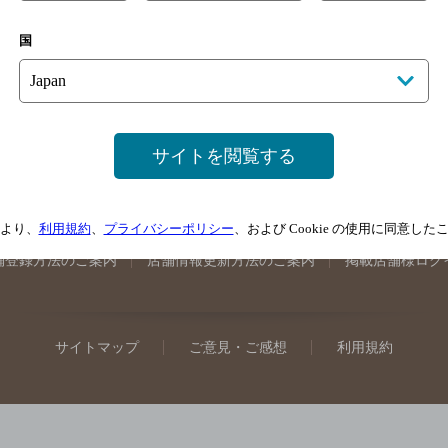
手県のバー検索
宮城県のバー検索
秋田県のバー検索
山形
国
馬県のバー検索
山梨県のバー検索
長野県のバー検索
新潟
埼玉県のバー検索
愛知県のバー検索
静岡県のバー検索
三
井県のバー検索
大阪府のバー検索
京都府のバー検索
兵庫
広島県のバー検索
岡山県のバー検索
山口県のバー検索
鳥
サイトを閲覧する
媛県のバー検索
高知県のバー検索
福岡県のバー検索
長崎
崎県のバー検索
鹿児島県のバー検索
沖縄県のバー検索
より、
利用規約
、
プライバシーポリシー
、および Cookie の使用に同意し
舗登録方法のご案内
店舗情報更新方法のご案内
掲載店舗様ログ
サイトマップ
ご意見・ご感想
利用規約