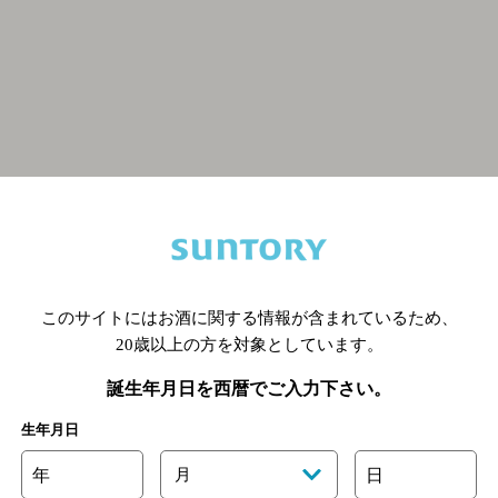
関連ページ
このサイトにはお酒に関する情報が含まれているため、
20歳以上の方を対象としています。
誕生年月日を西暦でご入力下さい。
生年月日
年
月
日