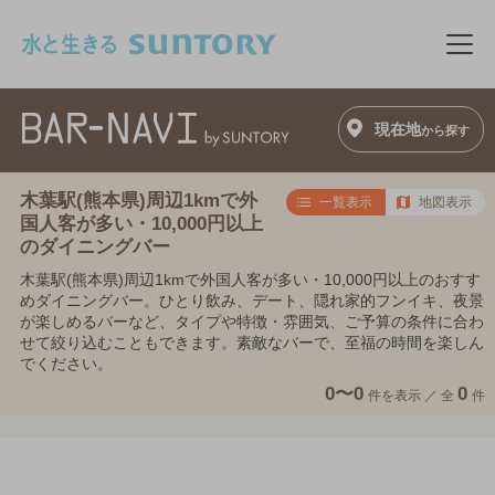
このページの本文へ移動
メニ
現在地
から探す
木葉駅(熊本県)周辺1kmで外
一覧表示
地図表示
国人客が多い・10,000円以上
のダイニングバー
木葉駅(熊本県)周辺1kmで外国人客が多い・10,000円以上のおすす
めダイニングバー。ひとり飲み、デート、隠れ家的フンイキ、夜景
が楽しめるバーなど、タイプや特徴・雰囲気、ご予算の条件に合わ
せて絞り込むこともできます。素敵なバーで、至福の時間を楽しん
でください。
0〜0
0
件を表示 ／
全
件