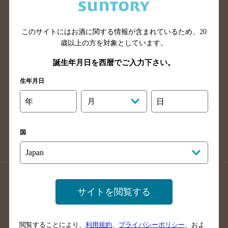
滋賀県のバー検索
和歌山県のバー検索
広島県のバー検索
岡山県のバー検索
山口県のバー検索
鳥取県のバー検索
このサイトにはお酒に関する情報が含まれているため、
20
歳以上の方を対象としています。
島根県のバー検索
徳島県のバー検索
誕生年月日を西暦でご入力下さい。
香川県のバー検索
愛媛県のバー検索
高知県のバー検索
福岡県のバー検索
生年月日
長崎県のバー検索
佐賀県のバー検索
年
月
日
大分県のバー検索
熊本県のバー検索
宮崎県のバー検索
鹿児島県のバー検索
国
沖縄県のバー検索
店舗登録方法のご案内
店舗情報更新方法のご案内
サイトを閲覧する
掲載店舗様ログイン
閲覧することにより、
利用規約
、
プライバシーポリシー
、およ