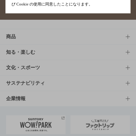
び Cookie の使用に同意したことになります。
サイトマップ
ご意見・ご感想
利用規約
商品
商品TOP
知る・楽しむ
商品一覧
知る・楽しむTOP
文化・スポーツ
商品発売情報
キャンペーン
文化・スポーツTOP
サステナビリティ
栄養成分一覧
工場見学
サントリーホール
サステナビリティTOP
企業情報
お料理・お酒レシピ
サントリー美術館
トップメッセージ
企業情報TOP
地域情報
サントリーサンバーズ大阪
サントリーが考えるサステナビリティ経営
企業概要