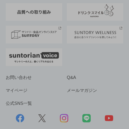
東京サントリーサンゴリアス
ESG情報ポータル
グループ企業一覧
サントリースポーツ
サステナビリティストーリーズ
事業所一覧
採用情報
お問い合わせ
Q&A
マイページ
メールマガジン
公式SNS一覧