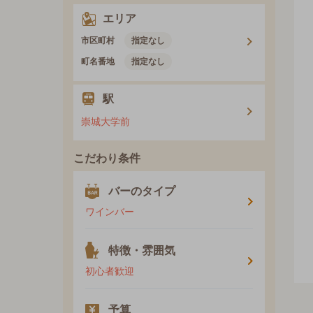
エリア
市区町村
指定なし
町名番地
指定なし
駅
崇城大学前
こだわり条件
バーのタイプ
ワインバー
特徴・雰囲気
初心者歓迎
予算