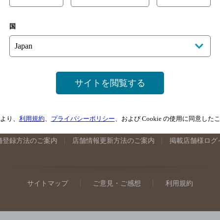
手県のバー検索
宮城県のバー検索
秋田県のバー検索
山形
国
馬県のバー検索
山梨県のバー検索
長野県のバー検索
新潟
埼玉県のバー検索
愛知県のバー検索
静岡県のバー検索
三
井県のバー検索
大阪府のバー検索
京都府のバー検索
兵庫
広島県のバー検索
岡山県のバー検索
山口県のバー検索
鳥
サイトを閲覧する
媛県のバー検索
高知県のバー検索
福岡県のバー検索
長崎
崎県のバー検索
鹿児島県のバー検索
沖縄県のバー検索
より、
利用規約
、
プライバシーポリシー
、および Cookie の使用に同意し
舗登録方法のご案内
店舗情報更新方法のご案内
掲載店舗様ログ
サイトマップ
ご意見・ご感想
利用規約