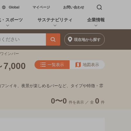
新しいウィンドウで開く
Global
マイページ
お問い合わせ
検索窓を開く
化・スポーツ
サステナビリティ
企業情報
現在地
から探す
のワインバー
,000
一覧表示
地図表示
れ家的フンイキ、夜景が楽しめるバーなど、タイプや特徴・雰
0〜0
0
件を表示 ／
全
件