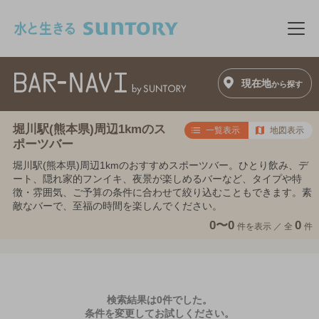
このページの本文へ移動
メニ
現在地
から探す
堀川駅(熊本県)周辺1kmのス
一覧表示
地図表示
ポーツバー
堀川駅(熊本県)周辺1kmのおすすめスポーツバー。ひとり飲み、デ
ート、隠れ家的フンイキ、夜景が楽しめるバーなど、タイプや特
徴・雰囲気、ご予算の条件に合わせて絞り込むこともできます。素
敵なバーで、至福の時間を楽しんでください。
0〜0
0
件を表示 ／
全
件
検索結果は0件でした。
条件を変更してお試しください。