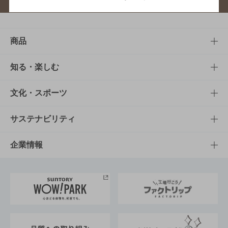
商品
商品TOP
知る・楽しむ
商品一覧
知る・楽しむTOP
文化・スポーツ
商品発売情報
キャンペーン
文化・スポーツTOP
サステナビリティ
栄養成分一覧
工場見学
サントリーホール
サステナビリティTOP
企業情報
お料理・お酒レシピ
サントリー美術館
トップメッセージ
企業情報TOP
地域情報
サントリーサンバーズ大阪
サントリーが考えるサステナビリティ経営
企業概要
東京サントリーサンゴリアス
ESG情報ポータル
グループ企業一覧