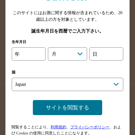
山口県のバー検索
鳥取県のバー検索
このサイトにはお酒に関する情報が含まれているため、
20
島根県のバー検索
徳島県のバー検索
歳以上の方を対象としています。
香川県のバー検索
愛媛県のバー検索
誕生年月日を西暦でご入力下さい。
高知県のバー検索
福岡県のバー検索
生年月日
長崎県のバー検索
佐賀県のバー検索
大分県のバー検索
熊本県のバー検索
年
月
日
宮崎県のバー検索
鹿児島県のバー検索
沖縄県のバー検索
国
店舗登録方法のご案内
店舗情報更新方法のご案内
掲載店舗様ログイン
サイトを閲覧する
閲覧することにより、
利用規約
、
プライバシーポリシー
、およ
サイトマップ
ご意見・ご感想
利用規約
び Cookie の使用に同意したことになります。