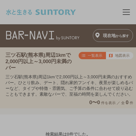
このページの本文へ移動
メニ
現在地
から探す
三ツ石駅(熊本県)周辺1kmで
一覧表示
地図表示
2,000円以上～3,000円未満の
バー
三ツ石駅(熊本県)周辺1kmで2,000円以上～3,000円未満のおすすめ
バー。ひとり飲み、デート、隠れ家的フンイキ、夜景が楽しめるバ
ーなど、タイプや特徴・雰囲気、ご予算の条件に合わせて絞り込む
こともできます。素敵なバーで、至福の時間を楽しんでください。
0〜0
0
件を表示 ／
全
件
検索結果は0件でした。