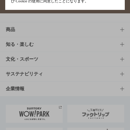
び Cookie の使用に同意したことになります。
サイトマップ
ご意見・ご感想
利用規約
商品
商品TOP
知る・楽しむ
商品一覧
知る・楽しむTOP
文化・スポーツ
商品発売情報
キャンペーン
文化・スポーツTOP
サステナビリティ
栄養成分一覧
工場見学
サントリーホール
サステナビリティTOP
企業情報
お料理・お酒レシピ
サントリー美術館
トップメッセージ
企業情報TOP
地域情報
サントリーサンバーズ大阪
サントリーが考えるサステナビリティ経営
企業概要