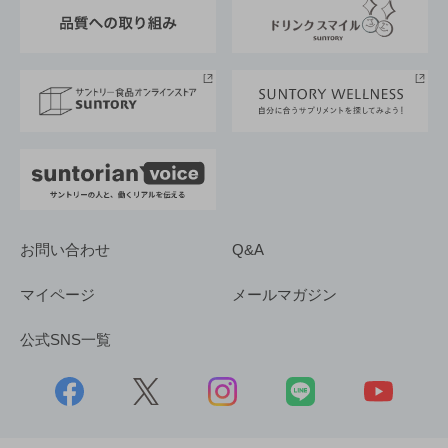
東京サントリーサンゴリアス
ESG情報ポータル
グループ企業一覧
サントリースポーツ
サステナビリティストーリーズ
事業所一覧
採用情報
お問い合わせ
Q&A
マイページ
メールマガジン
公式SNS一覧