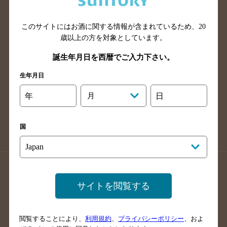
広島県のバー検索
岡山県のバー検索
山口県のバー検索
鳥取県のバー検索
このサイトにはお酒に関する情報が含まれているため、
20
島根県のバー検索
徳島県のバー検索
歳以上の方を対象としています。
香川県のバー検索
愛媛県のバー検索
誕生年月日を西暦でご入力下さい。
高知県のバー検索
福岡県のバー検索
生年月日
長崎県のバー検索
佐賀県のバー検索
年
月
日
大分県のバー検索
熊本県のバー検索
宮崎県のバー検索
鹿児島県のバー検索
国
沖縄県のバー検索
店舗登録方法のご案内
店舗情報更新方法のご案内
サイトを閲覧する
掲載店舗様ログイン
閲覧することにより、
利用規約
、
プライバシーポリシー
、およ