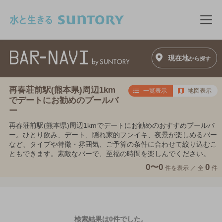
このページの本文へ移動
メニ
現在地
から探す
再春荘前駅(熊本県)周辺1km
一覧表示
地図表示
でデートにお勧めのプールバ
ー
再春荘前駅(熊本県)周辺1kmでデートにお勧めのおすすめプールバ
ー。ひとり飲み、デート、隠れ家的フンイキ、夜景が楽しめるバー
など、タイプや特徴・雰囲気、ご予算の条件に合わせて絞り込むこ
ともできます。素敵なバーで、至福の時間を楽しんでください。
0〜0
0
件を表示 ／
全
件
検索結果は0件でした。