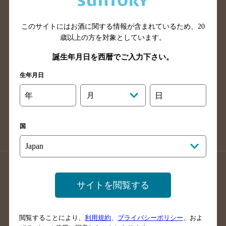
広島県のバー検索
岡山県のバー検索
山口県のバー検索
鳥取県のバー検索
このサイトにはお酒に関する情報が含まれているため、
20
島根県のバー検索
徳島県のバー検索
歳以上の方を対象としています。
香川県のバー検索
愛媛県のバー検索
誕生年月日を西暦でご入力下さい。
高知県のバー検索
福岡県のバー検索
生年月日
長崎県のバー検索
佐賀県のバー検索
年
月
日
大分県のバー検索
熊本県のバー検索
宮崎県のバー検索
鹿児島県のバー検索
国
沖縄県のバー検索
店舗登録方法のご案内
店舗情報更新方法のご案内
サイトを閲覧する
掲載店舗様ログイン
閲覧することにより、
利用規約
、
プライバシーポリシー
、およ