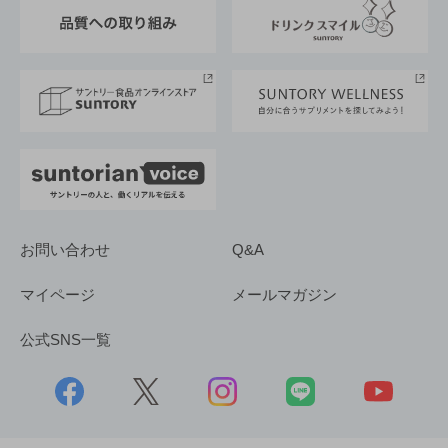
東京サントリーサンゴリアス
ESG情報ポータル
グループ企業一覧
サントリースポーツ
サステナビリティストーリーズ
事業所一覧
採用情報
お問い合わせ
Q&A
マイページ
メールマガジン
公式SNS一覧