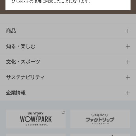
び Cookie の使用に同意したことになります。
サイトマップ
ご意見・ご感想
利用規約
商品
商品TOP
知る・楽しむ
商品一覧
知る・楽しむTOP
文化・スポーツ
商品発売情報
キャンペーン
文化・スポーツTOP
サステナビリティ
栄養成分一覧
工場見学
サントリーホール
サステナビリティTOP
企業情報
お料理・お酒レシピ
サントリー美術館
トップメッセージ
企業情報TOP
地域情報
サントリーサンバーズ大阪
サントリーが考えるサステナビリティ経営
企業概要