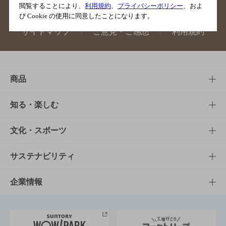
閲覧することにより、
利用規約
、
プライバシーポリシー
、およ
び Cookie の使用に同意したことになります。
サイトマップ
ご意見・ご感想
利用規約
商品
商品TOP
知る・楽しむ
商品一覧
知る・楽しむTOP
文化・スポーツ
商品発売情報
キャンペーン
文化・スポーツTOP
サステナビリティ
栄養成分一覧
工場見学
サントリーホール
サステナビリティTOP
企業情報
お料理・お酒レシピ
サントリー美術館
トップメッセージ
企業情報TOP