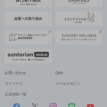
地域情報
サントリーサンバーズ大阪
サントリーが考えるサステナビリティ経営
企業概要
東京サントリーサンゴリアス
ESG情報ポータル
グループ企業一覧
サントリースポーツ
サステナビリティストーリーズ
事業所一覧
採用情報
お問い合わせ
Q&A
マイページ
メールマガジン
公式SNS一覧