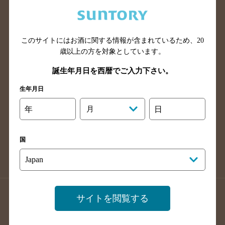
兵庫県のバー検索
奈良県のバー検索
滋賀県のバー検索
和歌山県のバー検索
広島県のバー検索
岡山県のバー検索
このサイトにはお酒に関する情報が含まれているため、
20
山口県のバー検索
鳥取県のバー検索
歳以上の方を対象としています。
島根県のバー検索
徳島県のバー検索
誕生年月日を西暦でご入力下さい。
香川県のバー検索
愛媛県のバー検索
生年月日
高知県のバー検索
福岡県のバー検索
年
月
日
長崎県のバー検索
佐賀県のバー検索
大分県のバー検索
熊本県のバー検索
国
宮崎県のバー検索
鹿児島県のバー検索
沖縄県のバー検索
店舗登録方法のご案内
店舗情報更新方法のご案内
サイトを閲覧する
掲載店舗様ログイン