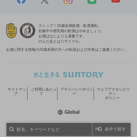
ストップ！20歳未満飲酒・飲酒運転。
妊娠中や授乳期の飲酒はやめましょう。
お酒はなによりも適量です。
のんだあとはリサイクル。
お酒に関する情報の20歳未満の方への転送および共有はご遠慮ください。
サイトマッ
ご利用にあたっ
プライバシーポリシ
ウェブアクセシビリ
プ
て
ー
ティ
ポリシー
新しいウィンドウで開く
Global
COPYRIGHT © SUNTORY HOLDINGS LIMITED.
条件で探す
ALL RIGHTS RESERVED.