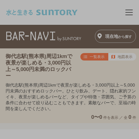
このページの本文へ移動
メニ
現在地
から探す
御代志駅(熊本県)周辺1kmで
一覧表示
地図表示
夜景が楽しめる・3,000円以
上～5,000円未満のロックバ
ー
御代志駅(熊本県)周辺1kmで夜景が楽しめる・3,000円以上～5,000
円未満のおすすめロックバー。ひとり飲み、デート、隠れ家的フン
イキ、夜景が楽しめるバーなど、タイプや特徴・雰囲気、ご予算の
条件に合わせて絞り込むこともできます。素敵なバーで、至福の時
間を楽しんでください。
0〜0
0
件を表示 ／
全
件