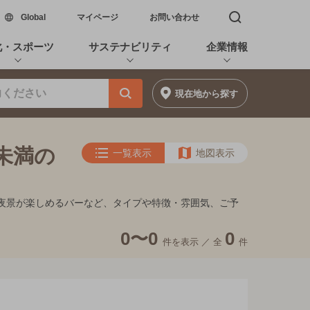
新しいウィンドウで開く
Global
マイページ
お問い合わせ
検索窓を開く
化・スポーツ
サステナビリティ
企業情報
現在地
から探す
円未満の
一覧表示
地図表示
キ、夜景が楽しめるバーなど、タイプや特徴・雰囲気、ご予
0〜0
0
件を表示 ／
全
件