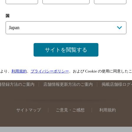
手県のバー検索
宮城県のバー検索
秋田県のバー検索
山形
国
馬県のバー検索
山梨県のバー検索
長野県のバー検索
新潟
埼玉県のバー検索
愛知県のバー検索
静岡県のバー検索
三
井県のバー検索
大阪府のバー検索
京都府のバー検索
兵庫
広島県のバー検索
岡山県のバー検索
山口県のバー検索
鳥
サイトを閲覧する
媛県のバー検索
高知県のバー検索
福岡県のバー検索
長崎
崎県のバー検索
鹿児島県のバー検索
沖縄県のバー検索
より、
利用規約
、
プライバシーポリシー
、および Cookie の使用に同意し
舗登録方法のご案内
店舗情報更新方法のご案内
掲載店舗様ログ
サイトマップ
ご意見・ご感想
利用規約