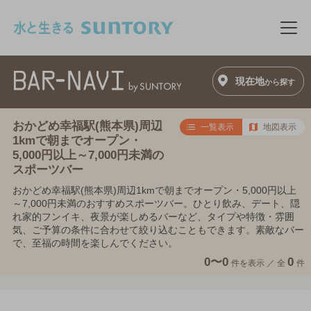
このページの本文へ移動
メニ
現在地
から探す
おかどめ幸福駅(熊本県)周辺
一覧表示
地図表示
1kmで朝までオープン・
5,000円以上～7,000円未満の
スポーツバー
おかどめ幸福駅(熊本県)周辺1kmで朝までオープン・5,000円以上
～7,000円未満のおすすめスポーツバー。ひとり飲み、デート、隠
れ家的フンイキ、夜景が楽しめるバーなど、タイプや特徴・雰囲
気、ご予算の条件に合わせて絞り込むこともできます。素敵なバー
で、至福の時間を楽しんでください。
0〜0
0
件を表示 ／
全
件