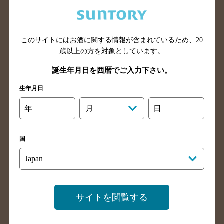
兵庫県のバー検索
奈良県のバー検索
滋賀県のバー検索
和歌山県のバー検索
広島県のバー検索
岡山県のバー検索
このサイトにはお酒に関する情報が含まれているため、
20
山口県のバー検索
鳥取県のバー検索
歳以上の方を対象としています。
島根県のバー検索
徳島県のバー検索
誕生年月日を西暦でご入力下さい。
香川県のバー検索
愛媛県のバー検索
生年月日
高知県のバー検索
福岡県のバー検索
年
月
日
長崎県のバー検索
佐賀県のバー検索
大分県のバー検索
熊本県のバー検索
国
宮崎県のバー検索
鹿児島県のバー検索
沖縄県のバー検索
店舗登録方法のご案内
店舗情報更新方法のご案内
サイトを閲覧する
掲載店舗様ログイン