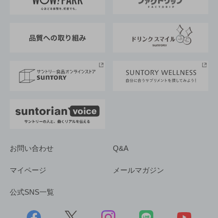
地域情報
サントリーサンバーズ大阪
サントリーが考えるサステナビリティ経営
企業概要
東京サントリーサンゴリアス
ESG情報ポータル
グループ企業一覧
サントリースポーツ
サステナビリティストーリーズ
事業所一覧
採用情報
お問い合わせ
Q&A
マイページ
メールマガジン
公式SNS一覧