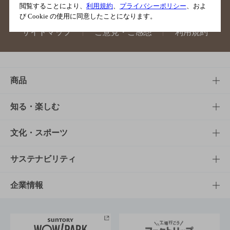
閲覧することにより、
利用規約
、
プライバシーポリシー
、およ
び Cookie の使用に同意したことになります。
サイトマップ
ご意見・ご感想
利用規約
商品
商品TOP
知る・楽しむ
商品一覧
知る・楽しむTOP
文化・スポーツ
商品発売情報
キャンペーン
文化・スポーツTOP
サステナビリティ
栄養成分一覧
工場見学
サントリーホール
サステナビリティTOP
企業情報
お料理・お酒レシピ
サントリー美術館
トップメッセージ
企業情報TOP