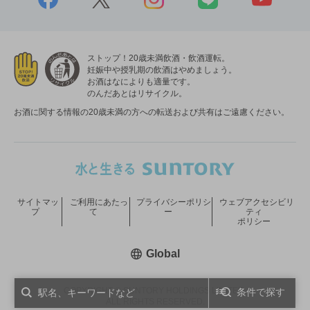
ストップ！20歳未満飲酒・飲酒運転。
妊娠中や授乳期の飲酒はやめましょう。
お酒はなによりも適量です。
のんだあとはリサイクル。
お酒に関する情報の20歳未満の方への転送および共有はご遠慮ください。
サイトマッ
ご利用にあたっ
プライバシーポリシ
ウェブアクセシビリ
プ
て
ー
ティ
ポリシー
新しいウィンドウで開く
Global
COPYRIGHT © SUNTORY HOLDINGS LIMITED.
条件で探す
ALL RIGHTS RESERVED.