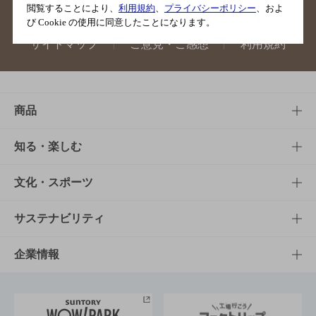
閲覧することにより、
利用規約
、
プライバシーポリシー
、およ
び Cookie の使用に同意したことになります。
サイトマップ
ご意見・ご感想
利用規約
商品
商品TOP
知る・楽しむ
商品一覧
知る・楽しむTOP
文化・スポーツ
商品発売情報
キャンペーン
文化・スポーツTOP
サステナビリティ
栄養成分一覧
工場見学
サントリーホール
サステナビリティTOP
企業情報
お料理・お酒レシピ
サントリー美術館
トップメッセージ
企業情報TOP