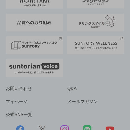
地域情報
サントリーサンバーズ大阪
サントリーが考えるサステナビリティ経営
企業概要
東京サントリーサンゴリアス
ESG情報ポータル
グループ企業一覧
サントリースポーツ
サステナビリティストーリーズ
事業所一覧
採用情報
お問い合わせ
Q&A
マイページ
メールマガジン
公式SNS一覧