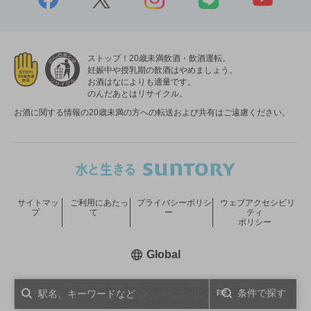
ストップ！20歳未満飲酒・飲酒運転。
妊娠中や授乳期の飲酒はやめましょう。
お酒はなによりも適量です。
のんだあとはリサイクル。
お酒に関する情報の20歳未満の方への転送および共有はご遠慮ください。
サイトマッ
ご利用にあたっ
プライバシーポリシ
ウェブアクセシビリ
プ
て
ー
ティ
ポリシー
新しいウィンドウで開く
Global
COPYRIGHT © SUNTORY HOLDINGS LIMITED.
条件で探す
ALL RIGHTS RESERVED.