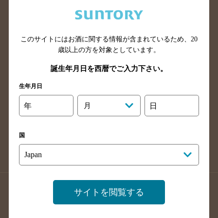
兵庫県のバー検索
奈良県のバー検索
滋賀県のバー検索
和歌山県のバー検索
広島県のバー検索
岡山県のバー検索
このサイトにはお酒に関する情報が含まれているため、
20
山口県のバー検索
鳥取県のバー検索
歳以上の方を対象としています。
島根県のバー検索
徳島県のバー検索
誕生年月日を西暦でご入力下さい。
香川県のバー検索
愛媛県のバー検索
生年月日
高知県のバー検索
福岡県のバー検索
年
月
日
長崎県のバー検索
佐賀県のバー検索
大分県のバー検索
熊本県のバー検索
国
宮崎県のバー検索
鹿児島県のバー検索
沖縄県のバー検索
店舗登録方法のご案内
店舗情報更新方法のご案内
サイトを閲覧する
掲載店舗様ログイン