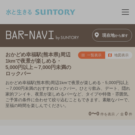
このページの本文へ移動
メニ
現在地
から探す
おかどめ幸福駅(熊本県)周辺
一覧表示
地図表示
1kmで夜景が楽しめる・
5,000円以上～7,000円未満の
ロックバー
おかどめ幸福駅(熊本県)周辺1kmで夜景が楽しめる・5,000円以上
～7,000円未満のおすすめロックバー。ひとり飲み、デート、隠れ
家的フンイキ、夜景が楽しめるバーなど、タイプや特徴・雰囲気、
ご予算の条件に合わせて絞り込むこともできます。素敵なバーで、
至福の時間を楽しんでください。
0〜0
0
件を表示 ／
全
件