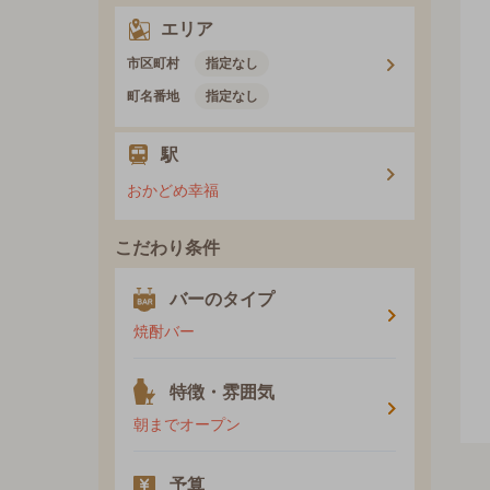
エリア
市区町村
指定なし
町名番地
指定なし
駅
おかどめ幸福
こだわり条件
バーのタイプ
焼酎バー
特徴・雰囲気
朝までオープン
予算