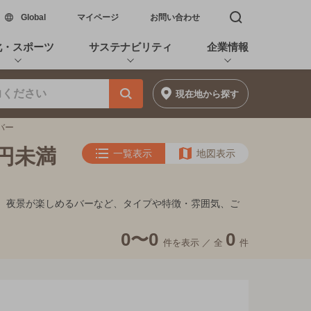
新しいウィンドウで開く
Global
マイページ
お問い合わせ
検索窓を開く
化・スポーツ
サステナビリティ
企業情報
現在地
から探す
バー
0円未満
一覧表示
地図表示
イキ、夜景が楽しめるバーなど、タイプや特徴・雰囲気、ご
0〜0
0
件を表示 ／
全
件