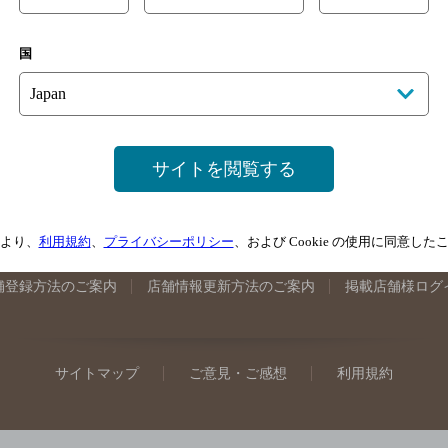
手県のバー検索
宮城県のバー検索
秋田県のバー検索
山形
国
馬県のバー検索
山梨県のバー検索
長野県のバー検索
新潟
埼玉県のバー検索
愛知県のバー検索
静岡県のバー検索
三
井県のバー検索
大阪府のバー検索
京都府のバー検索
兵庫
広島県のバー検索
岡山県のバー検索
山口県のバー検索
鳥
サイトを閲覧する
媛県のバー検索
高知県のバー検索
福岡県のバー検索
長崎
崎県のバー検索
鹿児島県のバー検索
沖縄県のバー検索
より、
利用規約
、
プライバシーポリシー
、および Cookie の使用に同意し
舗登録方法のご案内
店舗情報更新方法のご案内
掲載店舗様ログ
サイトマップ
ご意見・ご感想
利用規約