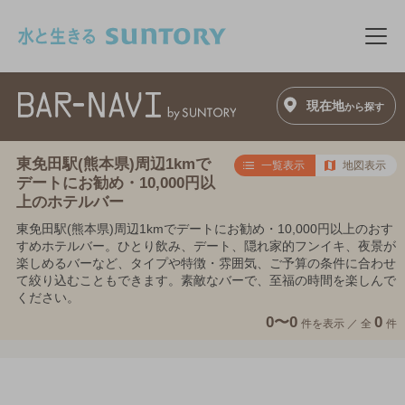
このページの本文へ移動
メニ
現在地
から探す
東免田駅(熊本県)周辺1kmで
一覧表示
地図表示
デートにお勧め・10,000円以
上のホテルバー
東免田駅(熊本県)周辺1kmでデートにお勧め・10,000円以上のおす
すめホテルバー。ひとり飲み、デート、隠れ家的フンイキ、夜景が
楽しめるバーなど、タイプや特徴・雰囲気、ご予算の条件に合わせ
て絞り込むこともできます。素敵なバーで、至福の時間を楽しんで
ください。
0〜0
0
件を表示 ／
全
件