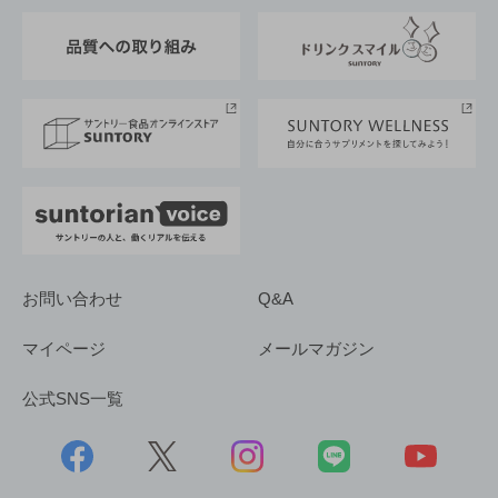
東京サントリーサンゴリアス
ESG情報ポータル
グループ企業一覧
サントリースポーツ
サステナビリティストーリーズ
事業所一覧
採用情報
お問い合わせ
Q&A
マイページ
メールマガジン
公式SNS一覧