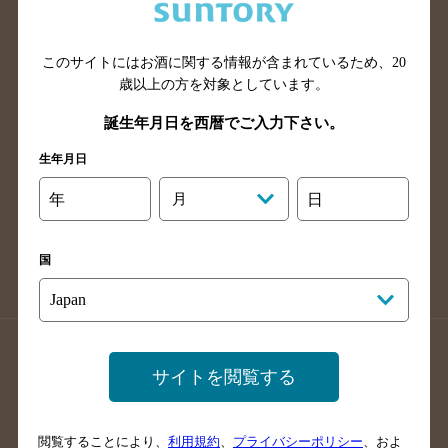
滋賀県のバー検索
和歌山県のバー検索
広島県のバー検索
岡山県のバー検索
山口県のバー検索
鳥取県のバー検索
このサイトにはお酒に関する情報が含まれているため、
20
歳以上の方を対象としています。
島根県のバー検索
徳島県のバー検索
誕生年月日を西暦でご入力下さい。
香川県のバー検索
愛媛県のバー検索
高知県のバー検索
福岡県のバー検索
生年月日
長崎県のバー検索
佐賀県のバー検索
年
月
日
大分県のバー検索
熊本県のバー検索
宮崎県のバー検索
鹿児島県のバー検索
国
沖縄県のバー検索
店舗登録方法のご案内
店舗情報更新方法のご案内
サイトを閲覧する
掲載店舗様ログイン
閲覧することにより、
利用規約
、
プライバシーポリシー
、およ