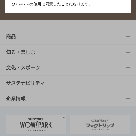
び Cookie の使用に同意したことになります。
サイトマップ
ご意見・ご感想
利用規約
商品
商品TOP
知る・楽しむ
商品一覧
知る・楽しむTOP
文化・スポーツ
商品発売情報
キャンペーン
文化・スポーツTOP
サステナビリティ
栄養成分一覧
工場見学
サントリーホール
サステナビリティTOP
企業情報
お料理・お酒レシピ
サントリー美術館
トップメッセージ
企業情報TOP
地域情報
サントリーサンバーズ大阪
サントリーが考えるサステナビリティ経営
企業概要