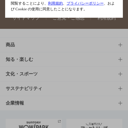
閲覧することにより、
利用規約
、
プライバシーポリシー
、およ
び Cookie の使用に同意したことになります。
サイトマップ
ご意見・ご感想
利用規約
商品
商品TOP
知る・楽しむ
商品一覧
知る・楽しむTOP
文化・スポーツ
商品発売情報
キャンペーン
文化・スポーツTOP
サステナビリティ
栄養成分一覧
工場見学
サントリーホール
サステナビリティTOP
企業情報
お料理・お酒レシピ
サントリー美術館
トップメッセージ
企業情報TOP