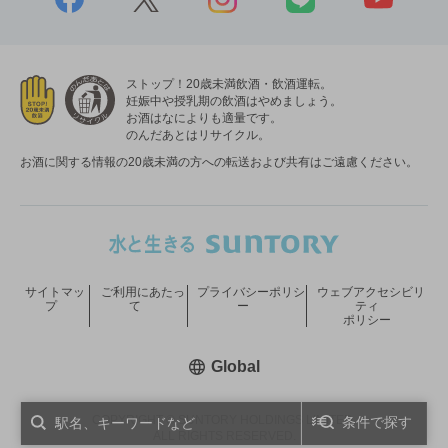
ストップ！20歳未満飲酒・飲酒運転。
妊娠中や授乳期の飲酒はやめましょう。
お酒はなによりも適量です。
のんだあとはリサイクル。
お酒に関する情報の20歳未満の方への転送および共有はご遠慮ください。
サイトマッ
ご利用にあたっ
プライバシーポリシ
ウェブアクセシビリ
プ
て
ー
ティ
ポリシー
新しいウィンドウで開く
Global
COPYRIGHT © SUNTORY HOLDINGS LIMITED.
条件で探す
ALL RIGHTS RESERVED.