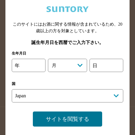
兵庫県のバー検索
奈良県のバー検索
滋賀県のバー検索
和歌山県のバー検索
広島県のバー検索
岡山県のバー検索
このサイトにはお酒に関する情報が含まれているため、
20
山口県のバー検索
鳥取県のバー検索
歳以上の方を対象としています。
島根県のバー検索
徳島県のバー検索
誕生年月日を西暦でご入力下さい。
香川県のバー検索
愛媛県のバー検索
生年月日
高知県のバー検索
福岡県のバー検索
年
月
日
長崎県のバー検索
佐賀県のバー検索
大分県のバー検索
熊本県のバー検索
国
宮崎県のバー検索
鹿児島県のバー検索
沖縄県のバー検索
店舗登録方法のご案内
店舗情報更新方法のご案内
サイトを閲覧する
掲載店舗様ログイン