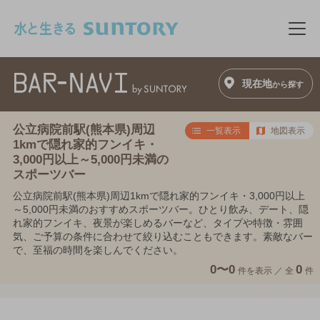
このページの本文へ移動
メニ
現在地
から探す
公立病院前駅(熊本県)周辺
一覧表示
地図表示
1kmで隠れ家的フンイキ・
3,000円以上～5,000円未満の
スポーツバー
公立病院前駅(熊本県)周辺1kmで隠れ家的フンイキ・3,000円以上
～5,000円未満のおすすめスポーツバー。ひとり飲み、デート、隠
れ家的フンイキ、夜景が楽しめるバーなど、タイプや特徴・雰囲
気、ご予算の条件に合わせて絞り込むこともできます。素敵なバー
で、至福の時間を楽しんでください。
0〜0
0
件を表示 ／
全
件