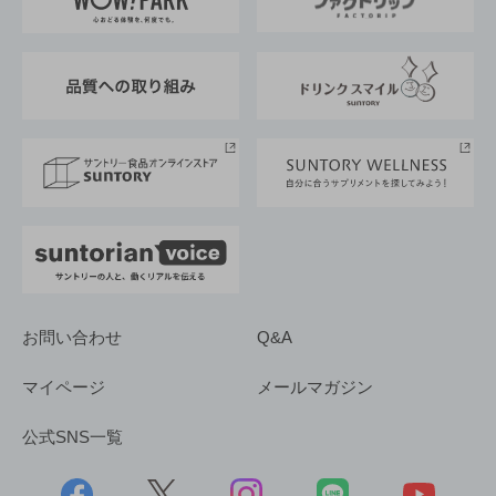
地域情報
サントリーサンバーズ大阪
サントリーが考えるサステナビリティ経営
企業概要
東京サントリーサンゴリアス
ESG情報ポータル
グループ企業一覧
サントリースポーツ
サステナビリティストーリーズ
事業所一覧
採用情報
お問い合わせ
Q&A
マイページ
メールマガジン
公式SNS一覧