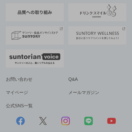
東京サントリーサンゴリアス
ESG情報ポータル
グループ企業一覧
サントリースポーツ
サステナビリティストーリーズ
事業所一覧
採用情報
お問い合わせ
Q&A
マイページ
メールマガジン
公式SNS一覧