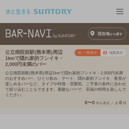
このページの本文へ移動
メニ
現在地
から探す
公立病院前駅(熊本県)周辺
一覧表示
地図表示
1kmで隠れ家的フンイキ・
2,000円未満のバー
公立病院前駅(熊本県)周辺1kmで隠れ家的フンイキ・2,000円未満
のおすすめバー。ひとり飲み、デート、隠れ家的フンイキ、夜景が
楽しめるバーなど、タイプや特徴・雰囲気、ご予算の条件に合わせ
て絞り込むこともできます。素敵なバーで、至福の時間を楽しんで
ください。
0〜0
0
件を表示 ／
全
件