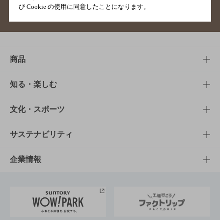
び Cookie の使用に同意したことになります。
サイトマップ
ご意見・ご感想
利用規約
商品
商品TOP
知る・楽しむ
商品一覧
知る・楽しむTOP
文化・スポーツ
商品発売情報
キャンペーン
文化・スポーツTOP
サステナビリティ
栄養成分一覧
工場見学
サントリーホール
サステナビリティTOP
企業情報
お料理・お酒レシピ
サントリー美術館
トップメッセージ
企業情報TOP
地域情報
サントリーサンバーズ大阪
サントリーが考えるサステナビリティ経営
企業概要