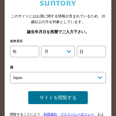
滋賀県のバー検索
和歌山県のバー検索
広島県のバー検索
岡山県のバー検索
山口県のバー検索
鳥取県のバー検索
このサイトにはお酒に関する情報が含まれているため、
20
歳以上の方を対象としています。
島根県のバー検索
徳島県のバー検索
誕生年月日を西暦でご入力下さい。
香川県のバー検索
愛媛県のバー検索
高知県のバー検索
福岡県のバー検索
生年月日
長崎県のバー検索
佐賀県のバー検索
年
月
日
大分県のバー検索
熊本県のバー検索
宮崎県のバー検索
鹿児島県のバー検索
国
沖縄県のバー検索
店舗登録方法のご案内
店舗情報更新方法のご案内
サイトを閲覧する
掲載店舗様ログイン
閲覧することにより、
利用規約
、
プライバシーポリシー
、およ