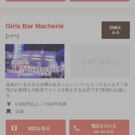
Girls Bar Macherie
詳細を
みる
[バー]
金魚のいる大きな水槽があるショットバーとなっております♡女
性のお客様も大歓迎でインスタ映えするお店です!!皆様のお越し
を…
5,000円以上～7,000円未満
15席
電話をかける
地図を表示
096-352-0333