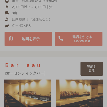
市電 熊本城前駅より徒歩3分
2,000円以上～3,000円未満
9席
店内喫煙可（禁煙席なし）
クーポンあり
電話をかける
地図を表示
096-355-9039
Ｂａｒ ｅａｕ
詳細を
みる
[オーセンティックバー]