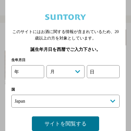
地図を表示
096-325-5010
このサイトにはお酒に関する情報が含まれているため、
20
Ｂａｒ ： Ｃｏｌｏｎ
詳細を
歳以上の方を対象としています。
みる
[ショットバー]
誕生年月日を西暦でご入力下さい。
生年月日
年
月
日
国
飲んだくれ達の集会所。「ほっと一息」を感じていただきたい。
市電 花畑町電停より徒歩2分
2,000円以上～3,000円未満
14席
店内喫煙可（禁煙席なし）
サイトを閲覧する