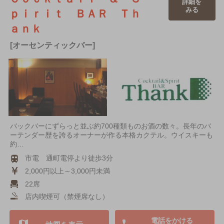
詳細を
みる
ｐｉｒｉｔ ＢＡＲ Ｔｈ
ａｎｋ
[オーセンティックバー]
バックバーにずらっと並ぶ約700種類ものお酒の数々。長年のバ
ーテンダー歴を誇るオーナーが作る本格カクテル。ウイスキーも
約…
市電 通町電停より徒歩3分
2,000円以上～3,000円未満
22席
店内喫煙可（禁煙席なし）
電話をかける