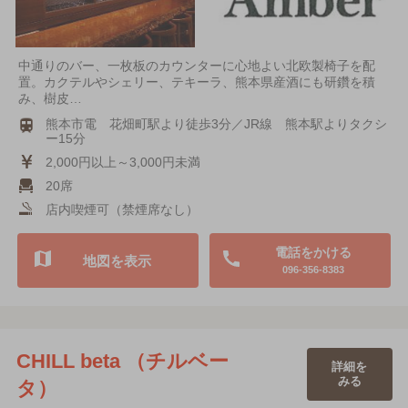
中通りのバー、一枚板のカウンターに心地よい北欧製椅子を配
置。カクテルやシェリー、テキーラ、熊本県産酒にも研鑽を積
み、樹皮…
熊本市電 花畑町駅より徒歩3分／JR線 熊本駅よりタクシ
ー15分
2,000円以上～3,000円未満
20席
店内喫煙可（禁煙席なし）
電話をかける
地図を表示
096-356-8383
CHILL beta （チルベー
詳細を
みる
タ）