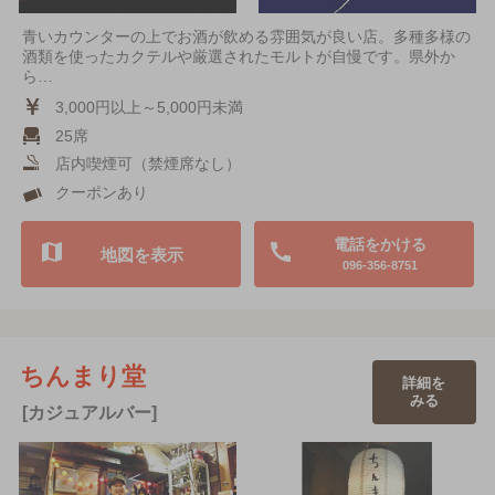
青いカウンターの上でお酒が飲める雰囲気が良い店。多種多様の
酒類を使ったカクテルや厳選されたモルトが自慢です。県外か
ら…
3,000円以上～5,000円未満
25席
店内喫煙可（禁煙席なし）
クーポンあり
電話をかける
地図を表示
096-356-8751
ちんまり堂
詳細を
みる
[カジュアルバー]