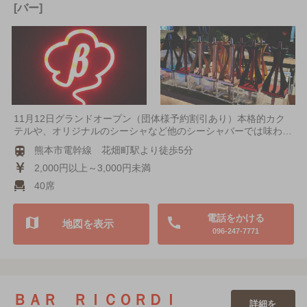
[バー]
11月12日グランドオープン（団体様予約割引あり）本格的カク
テルや、オリジナルのシーシャなど他のシーシャバーでは味わ…
熊本市電幹線 花畑町駅より徒歩5分
2,000円以上～3,000円未満
40席
電話をかける
地図を表示
096-247-7771
ＢＡＲ ＲＩＣＯＲＤＩ
詳細を