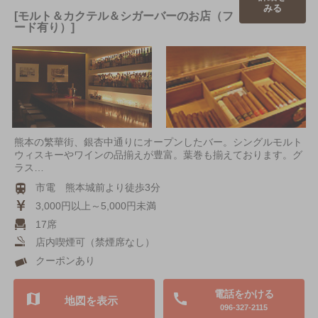
みる
[モルト＆カクテル＆シガーバーのお店（フ
ード有り）]
熊本の繁華街、銀杏中通りにオープンしたバー。シングルモルト
ウィスキーやワインの品揃えが豊富。葉巻も揃えております。グ
ラス…
市電 熊本城前より徒歩3分
3,000円以上～5,000円未満
17席
店内喫煙可（禁煙席なし）
クーポンあり
電話をかける
地図を表示
096-327-2115