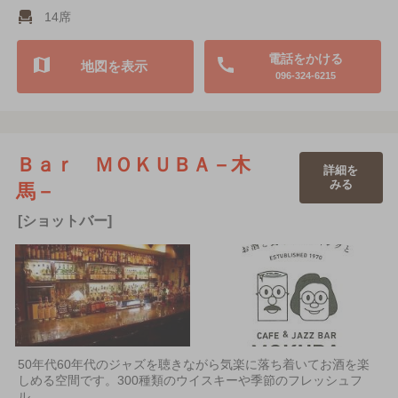
14席
電話をかける
地図を表示
096-324-6215
Ｂａｒ ＭＯＫＵＢＡ－木
詳細を
みる
馬－
[ショットバー]
50年代60年代のジャズを聴きながら気楽に落ち着いてお酒を楽
しめる空間です。300種類のウイスキーや季節のフレッシュフ
ル…