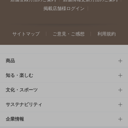
掲載店舗様ログイン
サイトマップ
ご意見・ご感想
利用規約
商品
商品TOP
知る・楽しむ
商品一覧
知る・楽しむTOP
文化・スポーツ
商品発売情報
キャンペーン
文化・スポーツTOP
サステナビリティ
栄養成分一覧
工場見学
サントリーホール
サステナビリティTOP
企業情報