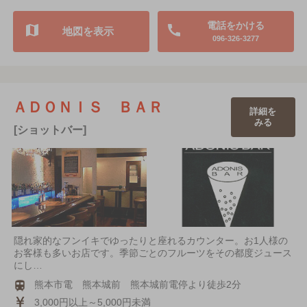
電話をかける
地図を表示
096-326-3277
ＡＤＯＮＩＳ ＢＡＲ
詳細を
みる
[ショットバー]
隠れ家的なフンイキでゆったりと座れるカウンター。お1人様の
お客様も多いお店です。季節ごとのフルーツをその都度ジュース
にし…
熊本市電 熊本城前 熊本城前電停より徒歩2分
3,000円以上～5,000円未満