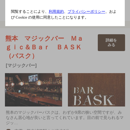
電話をかける
地図を表示
096-355-2468
閲覧することにより、
利用規約
、
プライバシーポリシー
、およ
び Cookie の使用に同意したことになります。
熊本 マジックバー Ｍａ
詳細を
みる
ｇｉｃ＆Ｂａｒ ＢＡＳＫ
（バスク）
[マジックバー]
熊本のマジックバーバスクは、わずか9席の狭い空間ですが、み
なさん居心地が良いと言ってくれています。目の前で見られるマ
ジッ…