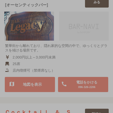
みる
[オーセンティックバー]
繁華街から離れており、隠れ家的な空間の中で、ゆっくりとグラ
スを傾ける場所です。
2,000円以上～3,000円未満
25席
店内喫煙可（禁煙席なし）
電話をかける
地図を表示
096-326-2206
Ｃｏｃｋｔａｉｌ ＆ Ｓ