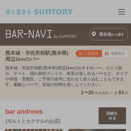
このページの本文へ移動
メニ
現在地
から探す
熊本城・市役所前駅(熊本県)
一覧表示
地図表示
周辺1kmのバー
熊本城・市役所前駅(熊本県)周辺1kmのおすすめバー。ひとり飲
み、デート、隠れ家的フンイキ、夜景が楽しめるバーなど、タイプ
や特徴・雰囲気、ご予算の条件に合わせて絞り込むこともできま
す。素敵なバーで、至福の時間を楽しんでください。
1〜20
63
件を表示 ／
全
件
bar andrews
詳細を
みる
[モルトとカクテルのお店]