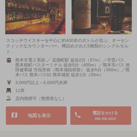
スコッチウイスキーを中心に約400本のボトルが並ぶ、オーセン
ティックなカウンターバー。樽詰めされた5種類のシングルモル
ト…
熊本市電２系統 ／ 花畑町駅 徒歩2分（97m）／市営バス
熊本桜町バスターミナル 徒歩5分（400m）／熊本市バス 池
田健軍線 市役所前（熊本城稲荷前） 徒歩5分（360m）／熊
本バス 熊本バス01 熊本城前 徒歩1分（30m）
3,000円以上～5,000円未満
11席
店内喫煙可（禁煙席なし）
電話をかける
地図を表示
096-356-2818