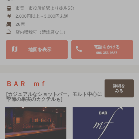
市電 市役所前駅より徒歩5分
2,000円以上～3,000円未満
26席
店内喫煙可（禁煙席なし）
電話をかける
地図を表示
096-356-9887
ＢＡＲ ｍｆ
詳細を
みる
[カジュアルなショットバー。モルト中心に
季節の果実のカクテルも]