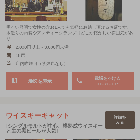
明るい照明で女性の方お1人でも気軽にお越し頂けるお店です。
木造りの内装やアンティークランプはどこか懐かしい雰囲気があ
り、…
2,000円以上～3,000円未満
18席
店内喫煙可（禁煙席なし）
電話をかける
地図を表示
096-356-9677
ウイスキーキャット
詳細を
みる
[シングルモルトが中心、樽熟成ウイスキー
と生の黒ビールが人気]