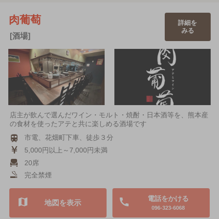
肉葡萄
詳細を
みる
[酒場]
店主が飲んで選んだワイン・モルト・焼酎・日本酒等を、熊本産
の食材を使ったアテと共に楽しめる酒場です
市電、花畑町下車、徒歩３分
5,000円以上～7,000円未満
20席
完全禁煙
電話をかける
地図を表示
096-323-6068