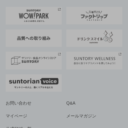
お料理・お酒レシピ
サントリー美術館
トップメッセージ
企業情報TOP
地域情報
サントリーサンバーズ大阪
サントリーが考えるサステナビリティ経営
企業概要
東京サントリーサンゴリアス
ESG情報ポータル
グループ企業一覧
サントリースポーツ
サステナビリティストーリーズ
事業所一覧
採用情報
お問い合わせ
Q&A
マイページ
メールマガジン