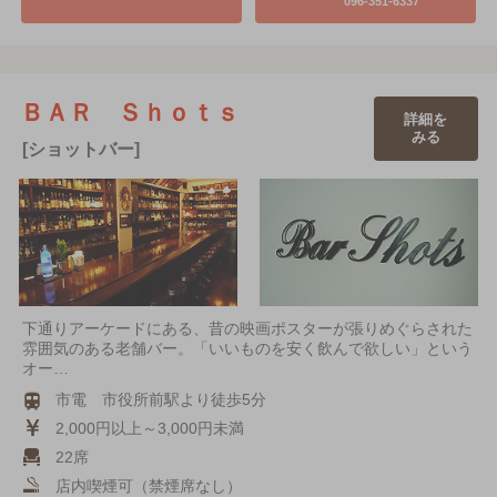
096-351-6337
ＢＡＲ Ｓｈｏｔｓ
詳細を
みる
[ショットバー]
下通りアーケードにある、昔の映画ポスターが張りめぐらされた
雰囲気のある老舗バー。「いいものを安く飲んで欲しい」という
オー…
市電 市役所前駅より徒歩5分
2,000円以上～3,000円未満
22席
店内喫煙可（禁煙席なし）