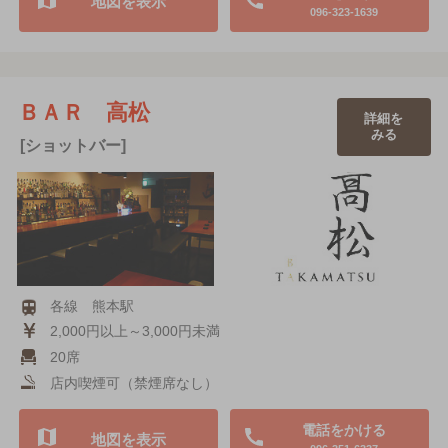
地図を表示
096-323-1639
ＢＡＲ 高松
詳細を
みる
[ショットバー]
各線 熊本駅
2,000円以上～3,000円未満
20席
店内喫煙可（禁煙席なし）
電話をかける
地図を表示