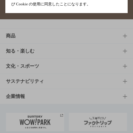
び Cookie の使用に同意したことになります。
サイトマップ
ご意見・ご感想
利用規約
商品
商品TOP
知る・楽しむ
商品一覧
知る・楽しむTOP
文化・スポーツ
商品発売情報
キャンペーン
文化・スポーツTOP
サステナビリティ
栄養成分一覧
工場見学
サントリーホール
サステナビリティTOP
企業情報
お料理・お酒レシピ
サントリー美術館
トップメッセージ
企業情報TOP
地域情報
サントリーサンバーズ大阪
サントリーが考えるサステナビリティ経営
企業概要