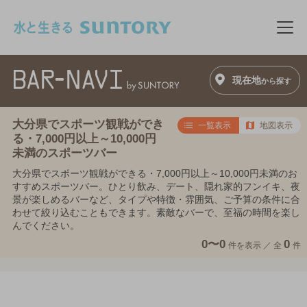
このページの本文へ移動
メニ
現在地
から探す
大分県でスポーツ観戦ができ
一覧表示
地図表示
る・7,000円以上～10,000円
未満のスポーツバー
大分県でスポーツ観戦ができる・7,000円以上～10,000円未満のお
すすめスポーツバー。ひとり飲み、デート、隠れ家的フンイキ、夜
景が楽しめるバーなど、タイプや特徴・雰囲気、ご予算の条件に合
わせて絞り込むこともできます。素敵なバーで、至福の時間を楽し
んでください。
0〜0
0
件を表示 ／
全
件