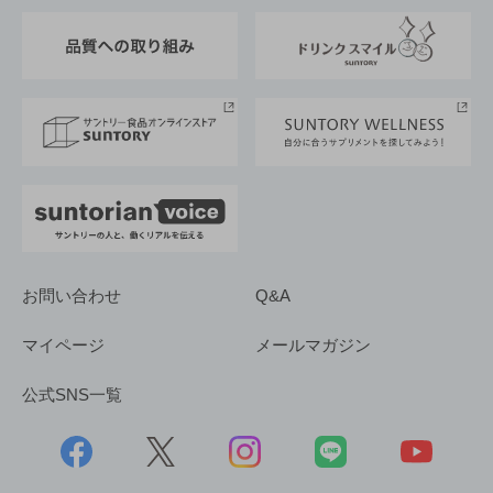
東京サントリーサンゴリアス
ESG情報ポータル
グループ企業一覧
サントリースポーツ
サステナビリティストーリーズ
事業所一覧
採用情報
お問い合わせ
Q&A
マイページ
メールマガジン
公式SNS一覧