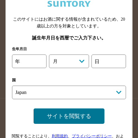
滋賀県のバー検索
和歌山県のバー検索
広島県のバー検索
岡山県のバー検索
山口県のバー検索
鳥取県のバー検索
このサイトにはお酒に関する情報が含まれているため、
20
歳以上の方を対象としています。
島根県のバー検索
徳島県のバー検索
誕生年月日を西暦でご入力下さい。
香川県のバー検索
愛媛県のバー検索
高知県のバー検索
福岡県のバー検索
生年月日
長崎県のバー検索
佐賀県のバー検索
年
月
日
大分県のバー検索
熊本県のバー検索
宮崎県のバー検索
鹿児島県のバー検索
国
沖縄県のバー検索
店舗登録方法のご案内
店舗情報更新方法のご案内
サイトを閲覧する
掲載店舗様ログイン
閲覧することにより、
利用規約
、
プライバシーポリシー
、およ