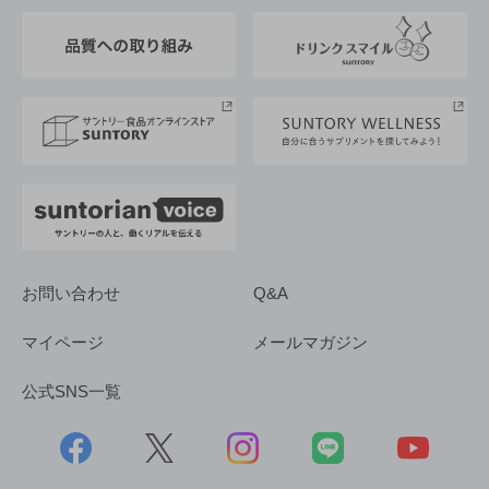
東京サントリーサンゴリアス
ESG情報ポータル
グループ企業一覧
サントリースポーツ
サステナビリティストーリーズ
事業所一覧
採用情報
お問い合わせ
Q&A
マイページ
メールマガジン
公式SNS一覧