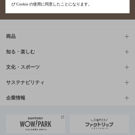
び Cookie の使用に同意したことになります。
サイトマップ
ご意見・ご感想
利用規約
商品
商品TOP
知る・楽しむ
商品一覧
知る・楽しむTOP
文化・スポーツ
商品発売情報
キャンペーン
文化・スポーツTOP
サステナビリティ
栄養成分一覧
工場見学
サントリーホール
サステナビリティTOP
企業情報
お料理・お酒レシピ
サントリー美術館
トップメッセージ
企業情報TOP
地域情報
サントリーサンバーズ大阪
サントリーが考えるサステナビリティ経営
企業概要