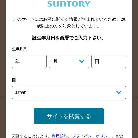
滋賀県のバー検索
和歌山県のバー検索
広島県のバー検索
岡山県のバー検索
山口県のバー検索
鳥取県のバー検索
このサイトにはお酒に関する情報が含まれているため、
20
歳以上の方を対象としています。
島根県のバー検索
徳島県のバー検索
誕生年月日を西暦でご入力下さい。
香川県のバー検索
愛媛県のバー検索
高知県のバー検索
福岡県のバー検索
生年月日
長崎県のバー検索
佐賀県のバー検索
年
月
日
大分県のバー検索
熊本県のバー検索
宮崎県のバー検索
鹿児島県のバー検索
国
沖縄県のバー検索
店舗登録方法のご案内
店舗情報更新方法のご案内
サイトを閲覧する
掲載店舗様ログイン
閲覧することにより、
利用規約
、
プライバシーポリシー
、およ