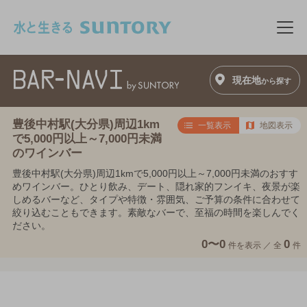
このページの本文へ移動
メニ
現在地
から探す
豊後中村駅(大分県)周辺1km
一覧表示
地図表示
で5,000円以上～7,000円未満
のワインバー
豊後中村駅(大分県)周辺1kmで5,000円以上～7,000円未満のおすす
めワインバー。ひとり飲み、デート、隠れ家的フンイキ、夜景が楽
しめるバーなど、タイプや特徴・雰囲気、ご予算の条件に合わせて
絞り込むこともできます。素敵なバーで、至福の時間を楽しんでく
ださい。
0〜0
0
件を表示 ／
全
件