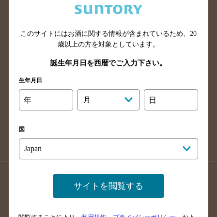
滋賀県のバー検索
和歌山県のバー検索
広島県のバー検索
岡山県のバー検索
このサイトにはお酒に関する情報が含まれているため、
20
山口県のバー検索
鳥取県のバー検索
歳以上の方を対象としています。
島根県のバー検索
徳島県のバー検索
誕生年月日を西暦でご入力下さい。
香川県のバー検索
愛媛県のバー検索
生年月日
高知県のバー検索
福岡県のバー検索
長崎県のバー検索
佐賀県のバー検索
年
月
日
大分県のバー検索
熊本県のバー検索
宮崎県のバー検索
鹿児島県のバー検索
国
沖縄県のバー検索
店舗登録方法のご案内
店舗情報更新方法のご案内
サイトを閲覧する
掲載店舗様ログイン