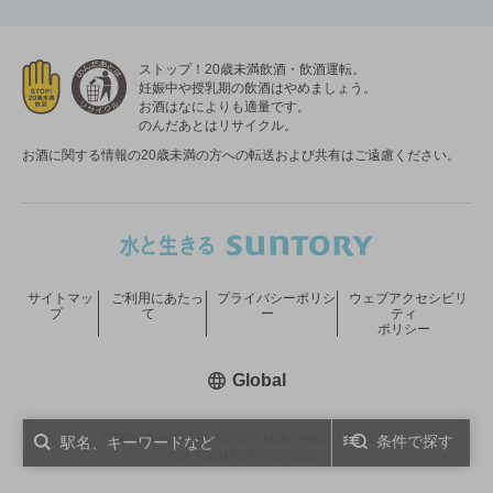
ストップ！20歳未満飲酒・飲酒運転。
妊娠中や授乳期の飲酒はやめましょう。
お酒はなによりも適量です。
のんだあとはリサイクル。
お酒に関する情報の20歳未満の方への転送および共有はご遠慮ください。
サイトマッ
ご利用にあたっ
プライバシーポリシ
ウェブアクセシビリ
プ
て
ー
ティ
ポリシー
新しいウィンドウで開く
Global
COPYRIGHT © SUNTORY HOLDINGS LIMITED.
条件で探す
ALL RIGHTS RESERVED.