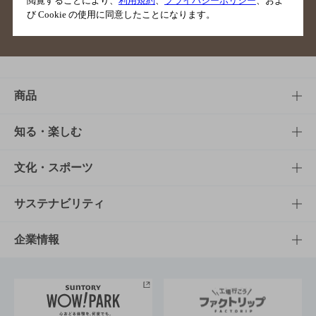
閲覧することにより、
利用規約
、
プライバシーポリシー
、およ
び Cookie の使用に同意したことになります。
サイトマップ
ご意見・ご感想
利用規約
商品
商品TOP
知る・楽しむ
商品一覧
知る・楽しむTOP
文化・スポーツ
商品発売情報
キャンペーン
文化・スポーツTOP
サステナビリティ
栄養成分一覧
工場見学
サントリーホール
サステナビリティTOP
企業情報
お料理・お酒レシピ
サントリー美術館
トップメッセージ
企業情報TOP
地域情報
サントリーサンバーズ大阪
サントリーが考えるサステナビリティ経営
企業概要