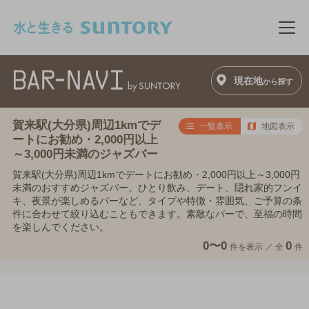
このページの本文へ移動
メニ
現在地
から探す
賀来駅(大分県)周辺1kmでデ
一覧表示
地図表示
ートにお勧め・2,000円以上
～3,000円未満のジャズバー
賀来駅(大分県)周辺1kmでデートにお勧め・2,000円以上～3,000円
未満のおすすめジャズバー。ひとり飲み、デート、隠れ家的フンイ
キ、夜景が楽しめるバーなど、タイプや特徴・雰囲気、ご予算の条
件に合わせて絞り込むこともできます。素敵なバーで、至福の時間
を楽しんでください。
0〜0
0
件を表示 ／
全
件