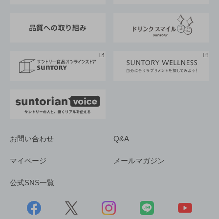
東京サントリーサンゴリアス
ESG情報ポータル
グループ企業一覧
サントリースポーツ
サステナビリティストーリーズ
事業所一覧
採用情報
お問い合わせ
Q&A
マイページ
メールマガジン
公式SNS一覧