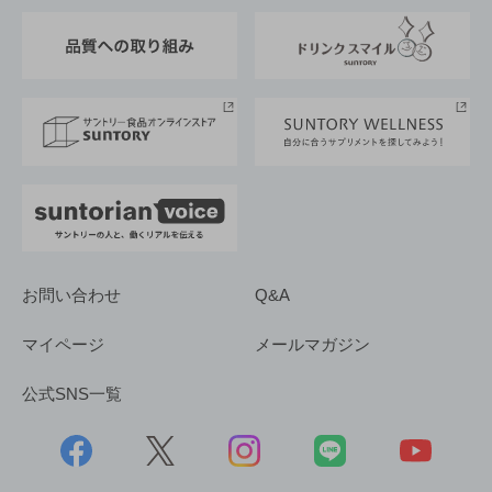
東京サントリーサンゴリアス
ESG情報ポータル
グループ企業一覧
サントリースポーツ
サステナビリティストーリーズ
事業所一覧
採用情報
お問い合わせ
Q&A
マイページ
メールマガジン
公式SNS一覧