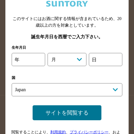
滋賀県のバー検索
和歌山県のバー検索
広島県のバー検索
岡山県のバー検索
山口県のバー検索
鳥取県のバー検索
このサイトにはお酒に関する情報が含まれているため、
20
歳以上の方を対象としています。
島根県のバー検索
徳島県のバー検索
誕生年月日を西暦でご入力下さい。
香川県のバー検索
愛媛県のバー検索
高知県のバー検索
福岡県のバー検索
生年月日
長崎県のバー検索
佐賀県のバー検索
年
月
日
大分県のバー検索
熊本県のバー検索
宮崎県のバー検索
鹿児島県のバー検索
国
沖縄県のバー検索
店舗登録方法のご案内
店舗情報更新方法のご案内
サイトを閲覧する
掲載店舗様ログイン
閲覧することにより、
利用規約
、
プライバシーポリシー
、およ