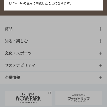
び Cookie の使用に同意したことになります。
サイトマップ
ご意見・ご感想
利用規約
商品
商品TOP
知る・楽しむ
商品一覧
知る・楽しむTOP
文化・スポーツ
商品発売情報
キャンペーン
文化・スポーツTOP
サステナビリティ
栄養成分一覧
工場見学
サントリーホール
サステナビリティTOP
企業情報
お料理・お酒レシピ
サントリー美術館
トップメッセージ
企業情報TOP
地域情報
サントリーサンバーズ大阪
サントリーが考えるサステナビリティ経営
企業概要