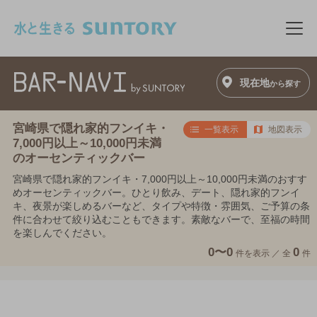
このページの本文へ移動
メニ
現在地
から探す
宮崎県で隠れ家的フンイキ・
一覧表示
地図表示
7,000円以上～10,000円未満
のオーセンティックバー
宮崎県で隠れ家的フンイキ・7,000円以上～10,000円未満のおすす
めオーセンティックバー。ひとり飲み、デート、隠れ家的フンイ
キ、夜景が楽しめるバーなど、タイプや特徴・雰囲気、ご予算の条
件に合わせて絞り込むこともできます。素敵なバーで、至福の時間
を楽しんでください。
0〜0
0
件を表示 ／
全
件