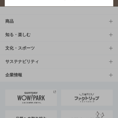
商品
商品TOP
知る・楽しむ
商品一覧
知る・楽しむTOP
文化・スポーツ
商品発売情報
キャンペーン
文化・スポーツTOP
サステナビリティ
栄養成分一覧
工場見学
サントリーホール
サステナビリティTOP
企業情報
お料理・お酒レシピ
サントリー美術館
トップメッセージ
企業情報TOP
地域情報
サントリーサンバーズ大阪
サントリーが考えるサステナビリティ経営
企業概要
東京サントリーサンゴリアス
ESG情報ポータル
グループ企業一覧