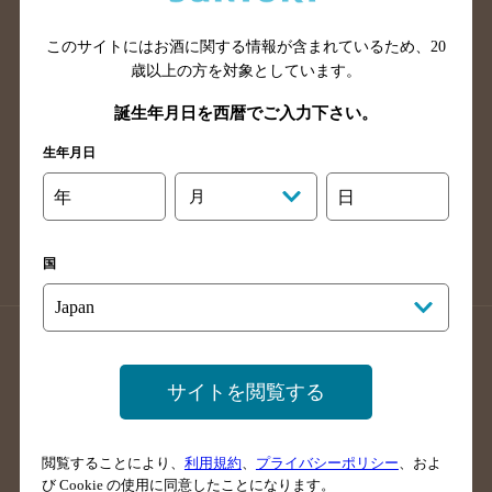
山口県のバー検索
鳥取県のバー検索
このサイトにはお酒に関する情報が含まれているため、
20
島根県のバー検索
徳島県のバー検索
歳以上の方を対象としています。
香川県のバー検索
愛媛県のバー検索
誕生年月日を西暦でご入力下さい。
高知県のバー検索
福岡県のバー検索
生年月日
長崎県のバー検索
佐賀県のバー検索
大分県のバー検索
熊本県のバー検索
年
月
日
宮崎県のバー検索
鹿児島県のバー検索
沖縄県のバー検索
国
店舗登録方法のご案内
店舗情報更新方法のご案内
掲載店舗様ログイン
サイトを閲覧する
閲覧することにより、
利用規約
、
プライバシーポリシー
、およ
サイトマップ
ご意見・ご感想
利用規約
び Cookie の使用に同意したことになります。