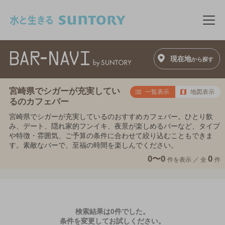
このページの本文へ移動
メニ
現在地
から探す
宮崎県でシガーが充実してい
一覧表示
地図表示
るのカフェバー
宮崎県でシガーが充実しているのおすすめカフェバー。ひとり飲
み、デート、隠れ家的フンイキ、夜景が楽しめるバーなど、タイプ
や特徴・雰囲気、ご予算の条件に合わせて絞り込むこともできま
す。素敵なバーで、至福の時間を楽しんでください。
0〜0
0
件を表示 ／
全
件
検索結果は0件でした。
条件を変更してお試しください。