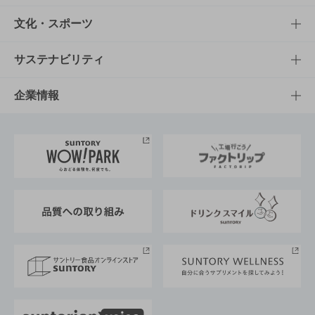
商品一覧
知る・楽しむTOP
文化・スポーツ
商品発売情報
キャンペーン
文化・スポーツTOP
サステナビリティ
栄養成分一覧
工場見学
サントリーホール
サステナビリティTOP
企業情報
お料理・お酒レシピ
サントリー美術館
トップメッセージ
企業情報TOP
地域情報
サントリーサンバーズ大阪
サントリーが考えるサステナビリティ経営
企業概要
東京サントリーサンゴリアス
ESG情報ポータル
グループ企業一覧
サントリースポーツ
サステナビリティストーリーズ
事業所一覧
採用情報