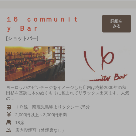
１６ ｃｏｍｍｕｎｉｔ
詳細を
みる
ｙ Ｂａｒ
[ショットバー]
ヨーロッパのビンテージをイメージした店内は樹齢2000年の秋
田杉を基調に木のぬくもりに包まれてリラックス出来ます。人気
の…
ＪＲ線 南鹿児島駅よりタクシーで5分
2,000円以上～3,000円未満
18席
店内喫煙可（禁煙席なし）