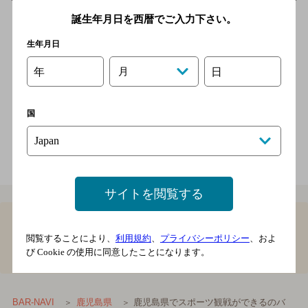
国分のオアシス的ダイニングバー。中華料理出身のマスターが手
誕生年月日を西暦でご入力下さい。
がける創作中華メニューと、種類豊富なカクテルが楽しめます。
広々…
生年月日
ＪＲ日豊本線 国分駅より徒歩8分
年
月
日
2,000円以上～3,000円未満
50席
店内喫煙可（禁煙席なし）
国
電話をかける
地図を表示
0995-47-2326
サイトを閲覧する
1
閲覧することにより、
利用規約
、
プライバシーポリシー
、およ
び Cookie の使用に同意したことになります。
鹿児島県でスポーツ観戦ができるのバーTOP
鹿児島県でスポーツ観戦ができるのバ
BAR-NAVI
鹿児島県