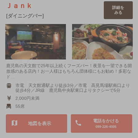
Ｊａｎｋ
詳細を
みる
[ダイニングバー]
鹿児島の天文館で25年以上続くフーズバー！夜景を一望できる開
放感のある店内！お一人様はもちろん団体様にもお勧め！多彩な
ド…
市電 天文館通駅より徒歩3分／市電 高見馬場駅南口より
徒歩4分／JR線 鹿児島中央駅東口よりタクシーで5分
2,000円未満
55席
電話をかける
地図を表示
099-226-4005