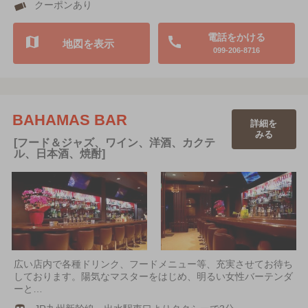
クーポンあり
電話をかける
地図を表示
099-206-8716
BAHAMAS BAR
詳細を
みる
[フード＆ジャズ、ワイン、洋酒、カクテ
ル、日本酒、焼酎]
広い店内で各種ドリンク、フードメニュー等、充実させてお待ち
しております。陽気なマスターをはじめ、明るい女性バーテンダ
ーと…