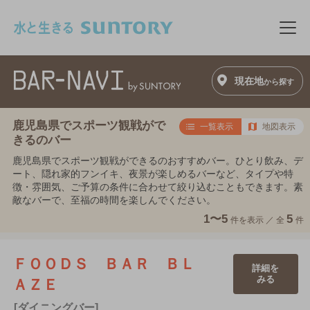
このページの本文へ移動
メニ
現在地
から探す
鹿児島県でスポーツ観戦がで
一覧表示
地図表示
きるのバー
鹿児島県でスポーツ観戦ができるのおすすめバー。ひとり飲み、デ
ート、隠れ家的フンイキ、夜景が楽しめるバーなど、タイプや特
徴・雰囲気、ご予算の条件に合わせて絞り込むこともできます。素
敵なバーで、至福の時間を楽しんでください。
1〜5
5
件を表示 ／
全
件
ＦＯＯＤＳ ＢＡＲ ＢＬ
詳細を
みる
ＡＺＥ
[ダイニングバー]