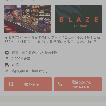
イタリアンから和食まで多彩なフードメニューが100種類！１品
350円～と価格もお手頃です。開放感のある店内は居心地が良
く…
市電 天文館通駅より徒歩3分
2,000円未満
40席
店内喫煙可（禁煙席なし）
電話をかける
地図を表示
099-222-3336