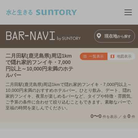
このページの本文へ移動
メニ
現在地
から探す
二月田駅(鹿児島県)周辺1km
一覧表示
地図表示
で隠れ家的フンイキ・7,000
円以上～10,000円未満のホテ
ルバー
二月田駅(鹿児島県)周辺1kmで隠れ家的フンイキ・7,000円以上～
10,000円未満のおすすめホテルバー。ひとり飲み、デート、隠れ
家的フンイキ、夜景が楽しめるバーなど、タイプや特徴・雰囲気、
ご予算の条件に合わせて絞り込むこともできます。素敵なバーで、
至福の時間を楽しんでください。
0〜0
0
件を表示 ／
全
件