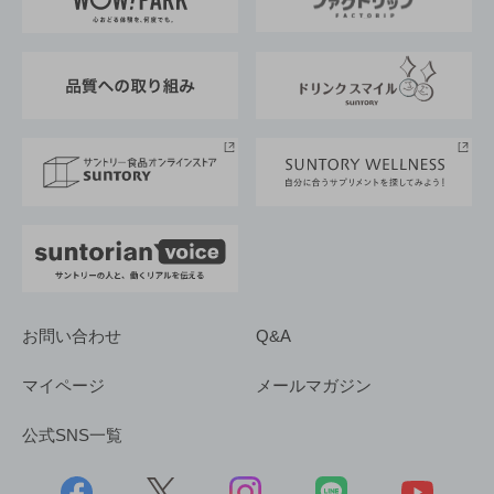
地域情報
サントリーサンバーズ大阪
サントリーが考えるサステナビリティ経営
企業概要
東京サントリーサンゴリアス
ESG情報ポータル
グループ企業一覧
サントリースポーツ
サステナビリティストーリーズ
事業所一覧
採用情報
お問い合わせ
Q&A
マイページ
メールマガジン
公式SNS一覧