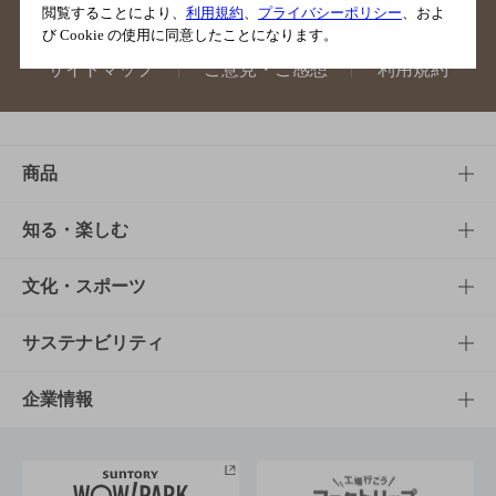
閲覧することにより、
利用規約
、
プライバシーポリシー
、およ
び Cookie の使用に同意したことになります。
サイトマップ
ご意見・ご感想
利用規約
商品
商品TOP
知る・楽しむ
商品一覧
知る・楽しむTOP
文化・スポーツ
商品発売情報
キャンペーン
文化・スポーツTOP
サステナビリティ
栄養成分一覧
工場見学
サントリーホール
サステナビリティTOP
企業情報
お料理・お酒レシピ
サントリー美術館
トップメッセージ
企業情報TOP