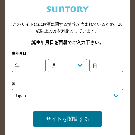
兵庫県のバー検索
奈良県のバー検索
滋賀県のバー検索
和歌山県のバー検索
広島県のバー検索
岡山県のバー検索
このサイトにはお酒に関する情報が含まれているため、
20
山口県のバー検索
鳥取県のバー検索
歳以上の方を対象としています。
島根県のバー検索
徳島県のバー検索
誕生年月日を西暦でご入力下さい。
香川県のバー検索
愛媛県のバー検索
生年月日
高知県のバー検索
福岡県のバー検索
年
月
日
長崎県のバー検索
佐賀県のバー検索
大分県のバー検索
熊本県のバー検索
国
宮崎県のバー検索
鹿児島県のバー検索
沖縄県のバー検索
店舗登録方法のご案内
店舗情報更新方法のご案内
サイトを閲覧する
掲載店舗様ログイン