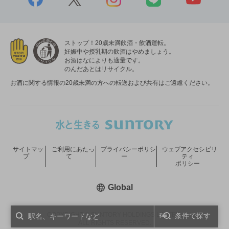
ストップ！20歳未満飲酒・飲酒運転。
妊娠中や授乳期の飲酒はやめましょう。
お酒はなによりも適量です。
のんだあとはリサイクル。
お酒に関する情報の20歳未満の方への転送および共有はご遠慮ください。
サイトマッ
ご利用にあたっ
プライバシーポリシ
ウェブアクセシビリ
プ
て
ー
ティ
ポリシー
新しいウィンドウで開く
Global
COPYRIGHT © SUNTORY HOLDINGS LIMITED.
条件で探す
ALL RIGHTS RESERVED.