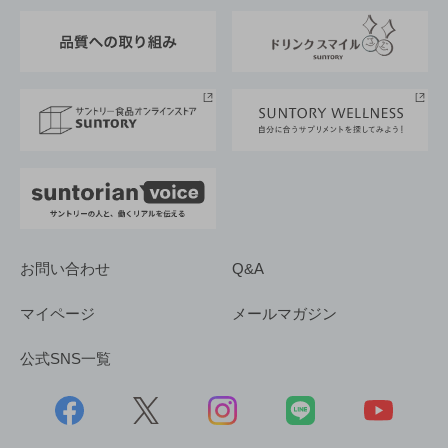
東京サントリーサンゴリアス
ESG情報ポータル
グループ企業一覧
サントリースポーツ
サステナビリティストーリーズ
事業所一覧
採用情報
お問い合わせ
Q&A
マイページ
メールマガジン
公式SNS一覧