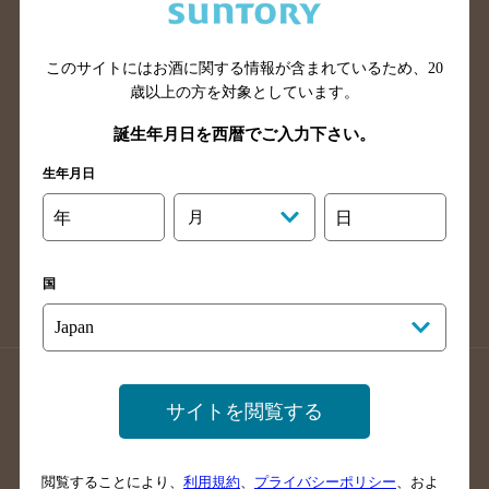
滋賀県のバー検索
和歌山県のバー検索
広島県のバー検索
岡山県のバー検索
山口県のバー検索
鳥取県のバー検索
このサイトにはお酒に関する情報が含まれているため、
20
歳以上の方を対象としています。
島根県のバー検索
徳島県のバー検索
誕生年月日を西暦でご入力下さい。
香川県のバー検索
愛媛県のバー検索
高知県のバー検索
福岡県のバー検索
生年月日
長崎県のバー検索
佐賀県のバー検索
年
月
日
大分県のバー検索
熊本県のバー検索
宮崎県のバー検索
鹿児島県のバー検索
国
沖縄県のバー検索
店舗登録方法のご案内
店舗情報更新方法のご案内
サイトを閲覧する
掲載店舗様ログイン
閲覧することにより、
利用規約
、
プライバシーポリシー
、およ