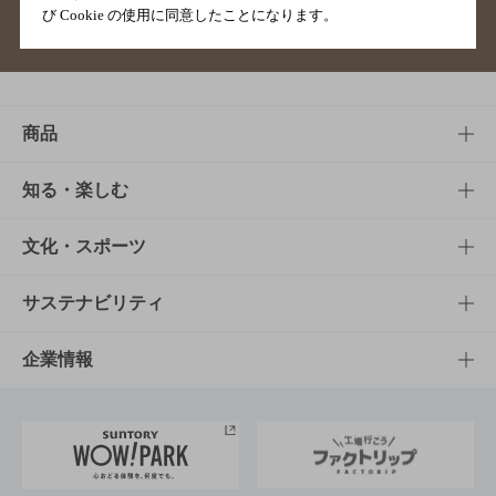
び Cookie の使用に同意したことになります。
サイトマップ
ご意見・ご感想
利用規約
商品
商品TOP
知る・楽しむ
商品一覧
知る・楽しむTOP
文化・スポーツ
商品発売情報
キャンペーン
文化・スポーツTOP
サステナビリティ
栄養成分一覧
工場見学
サントリーホール
サステナビリティTOP
企業情報
お料理・お酒レシピ
サントリー美術館
トップメッセージ
企業情報TOP
地域情報
サントリーサンバーズ大阪
サントリーが考えるサステナビリティ経営
企業概要