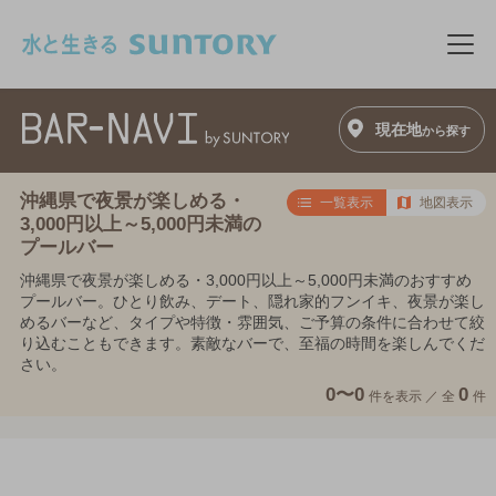
このページの本文へ移動
メニ
現在地
から探す
沖縄県で夜景が楽しめる・
一覧表示
地図表示
3,000円以上～5,000円未満の
プールバー
沖縄県で夜景が楽しめる・3,000円以上～5,000円未満のおすすめ
プールバー。ひとり飲み、デート、隠れ家的フンイキ、夜景が楽し
めるバーなど、タイプや特徴・雰囲気、ご予算の条件に合わせて絞
り込むこともできます。素敵なバーで、至福の時間を楽しんでくだ
さい。
0〜0
0
件を表示 ／
全
件