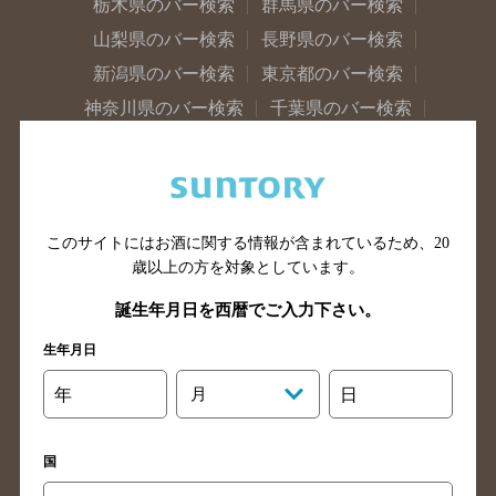
栃木県のバー検索
群馬県のバー検索
山梨県のバー検索
長野県のバー検索
新潟県のバー検索
東京都のバー検索
神奈川県のバー検索
千葉県のバー検索
埼玉県のバー検索
愛知県のバー検索
静岡県のバー検索
三重県のバー検索
岐阜県のバー検索
富山県のバー検索
このサイトにはお酒に関する情報が含まれているため、
20
石川県のバー検索
福井県のバー検索
歳以上の方を対象としています。
大阪府のバー検索
京都府のバー検索
誕生年月日を西暦でご入力下さい。
兵庫県のバー検索
奈良県のバー検索
滋賀県のバー検索
和歌山県のバー検索
生年月日
広島県のバー検索
岡山県のバー検索
年
月
日
山口県のバー検索
鳥取県のバー検索
島根県のバー検索
徳島県のバー検索
国
香川県のバー検索
愛媛県のバー検索