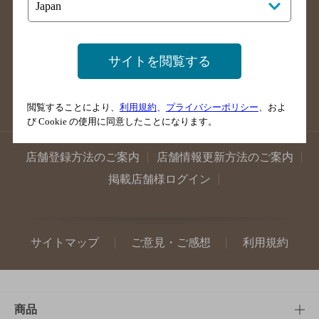
高知県のバー検索
福岡県のバー検索
長崎県のバー検索
佐賀県のバー検索
大分県のバー検索
熊本県のバー検索
サイトを閲覧する
宮崎県のバー検索
鹿児島県のバー検索
沖縄県のバー検索
閲覧することにより、
利用規約
、
プライバシーポリシー
、およ
び Cookie の使用に同意したことになります。
店舗登録方法のご案内
店舗情報更新方法のご案内
掲載店舗様ログイン
サイトマップ
ご意見・ご感想
利用規約
商品