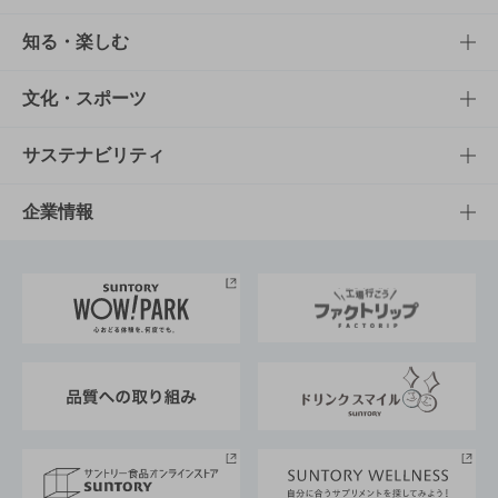
商品TOP
知る・楽しむ
商品一覧
知る・楽しむTOP
文化・スポーツ
商品発売情報
キャンペーン
文化・スポーツTOP
サステナビリティ
栄養成分一覧
工場見学
サントリーホール
サステナビリティTOP
企業情報
お料理・お酒レシピ
サントリー美術館
トップメッセージ
企業情報TOP
地域情報
サントリーサンバーズ大阪
サントリーが考えるサステナビリティ経営
企業概要
東京サントリーサンゴリアス
ESG情報ポータル
グループ企業一覧
サントリースポーツ
サステナビリティストーリーズ
事業所一覧
採用情報