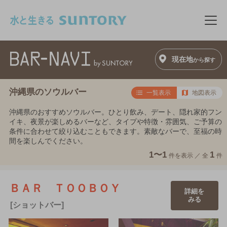
このページの本文へ移動
メニ
現在地
から探す
沖縄県のソウルバー
一覧表示
地図表示
沖縄県のおすすめソウルバー。ひとり飲み、デート、隠れ家的フン
イキ、夜景が楽しめるバーなど、タイプや特徴・雰囲気、ご予算の
条件に合わせて絞り込むこともできます。素敵なバーで、至福の時
間を楽しんでください。
1〜1
1
件を表示 ／
全
件
ＢＡＲ ＴＯＯＢＯＹ
詳細を
みる
[ショットバー]