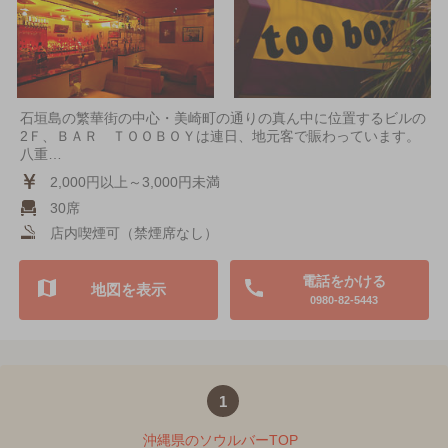
石垣島の繁華街の中心・美崎町の通りの真ん中に位置するビルの
2Ｆ、ＢＡＲ ＴＯＯＢＯＹは連日、地元客で賑わっています。
八重…
2,000円以上～3,000円未満
30席
店内喫煙可（禁煙席なし）
電話をかける
地図を表示
0980-82-5443
1
沖縄県のソウルバーTOP