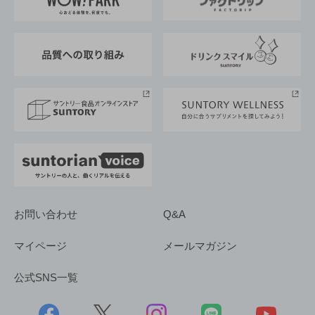
地域情報
サントリーサンバーズ大阪
サントリーが考えるサステナビリティ経営
企業概要
東京サントリーサンゴリアス
ESG情報ポータル
グループ企業一覧
サントリースポーツ
サステナビリティストーリーズ
事業所一覧
採用情報
お問い合わせ
Q&A
マイページ
メールマガジン
公式SNS一覧