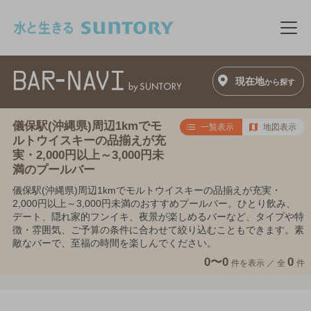
このページの本文へ移動
メニ
現在地
から探す
儀保駅(沖縄県)周辺1kmでモ
一覧表示
地図表示
ルトウイスキーの品揃えが充
実・2,000円以上～3,000円未
満のプールバー
儀保駅(沖縄県)周辺1kmでモルトウイスキーの品揃えが充実・
2,000円以上～3,000円未満のおすすめプールバー。ひとり飲み、
デート、隠れ家的フンイキ、夜景が楽しめるバーなど、タイプや特
徴・雰囲気、ご予算の条件に合わせて絞り込むこともできます。素
敵なバーで、至福の時間を楽しんでください。
0〜0
0
件を表示 ／
全
件