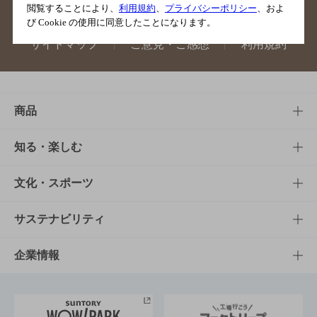
閲覧することにより、
利用規約
、
プライバシーポリシー
、およ
び Cookie の使用に同意したことになります。
サイトマップ
ご意見・ご感想
利用規約
商品
商品TOP
知る・楽しむ
商品一覧
知る・楽しむTOP
文化・スポーツ
商品発売情報
キャンペーン
文化・スポーツTOP
サステナビリティ
栄養成分一覧
工場見学
サントリーホール
サステナビリティTOP
企業情報
お料理・お酒レシピ
サントリー美術館
トップメッセージ
企業情報TOP