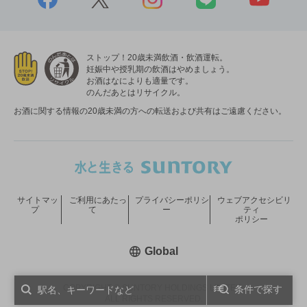
ストップ！20歳未満飲酒・飲酒運転。
妊娠中や授乳期の飲酒はやめましょう。
お酒はなによりも適量です。
のんだあとはリサイクル。
お酒に関する情報の20歳未満の方への転送および共有はご遠慮ください。
サイトマッ
ご利用にあたっ
プライバシーポリシ
ウェブアクセシビリ
プ
て
ー
ティ
ポリシー
新しいウィンドウで開く
Global
COPYRIGHT © SUNTORY HOLDINGS LIMITED.
条件で探す
ALL RIGHTS RESERVED.