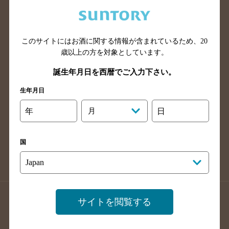
兵庫県のバー検索
奈良県のバー検索
滋賀県のバー検索
和歌山県のバー検索
広島県のバー検索
岡山県のバー検索
このサイトにはお酒に関する情報が含まれているため、
20
山口県のバー検索
鳥取県のバー検索
歳以上の方を対象としています。
島根県のバー検索
徳島県のバー検索
誕生年月日を西暦でご入力下さい。
香川県のバー検索
愛媛県のバー検索
生年月日
高知県のバー検索
福岡県のバー検索
年
月
日
長崎県のバー検索
佐賀県のバー検索
大分県のバー検索
熊本県のバー検索
国
宮崎県のバー検索
鹿児島県のバー検索
沖縄県のバー検索
店舗登録方法のご案内
店舗情報更新方法のご案内
サイトを閲覧する
掲載店舗様ログイン