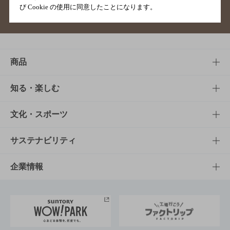
び Cookie の使用に同意したことになります。
サイトマップ
ご意見・ご感想
利用規約
商品
商品TOP
知る・楽しむ
商品一覧
知る・楽しむTOP
文化・スポーツ
商品発売情報
キャンペーン
文化・スポーツTOP
サステナビリティ
栄養成分一覧
工場見学
サントリーホール
サステナビリティTOP
企業情報
お料理・お酒レシピ
サントリー美術館
トップメッセージ
企業情報TOP
地域情報
サントリーサンバーズ大阪
サントリーが考えるサステナビリティ経営
企業概要