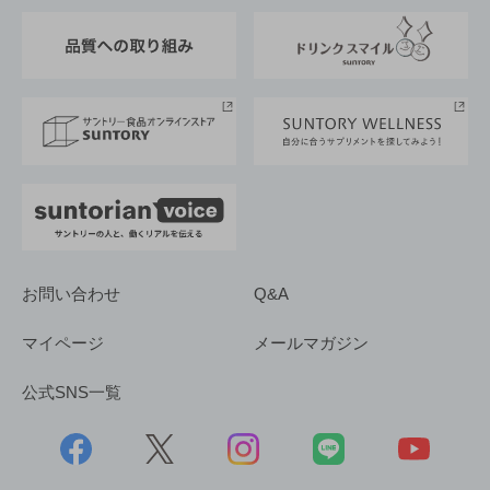
東京サントリーサンゴリアス
ESG情報ポータル
グループ企業一覧
サントリースポーツ
サステナビリティストーリーズ
事業所一覧
採用情報
お問い合わせ
Q&A
マイページ
メールマガジン
公式SNS一覧