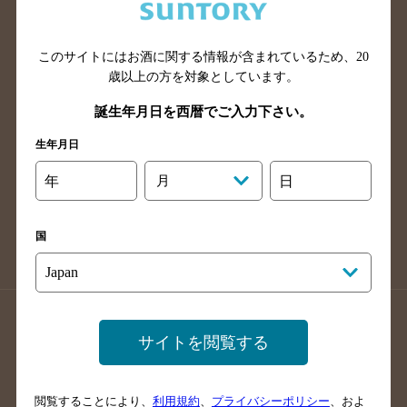
滋賀県のバー検索
和歌山県のバー検索
広島県のバー検索
岡山県のバー検索
山口県のバー検索
鳥取県のバー検索
このサイトにはお酒に関する情報が含まれているため、
20
歳以上の方を対象としています。
島根県のバー検索
徳島県のバー検索
誕生年月日を西暦でご入力下さい。
香川県のバー検索
愛媛県のバー検索
高知県のバー検索
福岡県のバー検索
生年月日
長崎県のバー検索
佐賀県のバー検索
年
月
日
大分県のバー検索
熊本県のバー検索
宮崎県のバー検索
鹿児島県のバー検索
国
沖縄県のバー検索
店舗登録方法のご案内
店舗情報更新方法のご案内
サイトを閲覧する
掲載店舗様ログイン
閲覧することにより、
利用規約
、
プライバシーポリシー
、およ