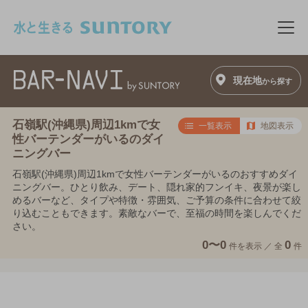
このページの本文へ移動
メニ
現在地
から探す
石嶺駅(沖縄県)周辺1kmで女
一覧表示
地図表示
性バーテンダーがいるのダイ
ニングバー
石嶺駅(沖縄県)周辺1kmで女性バーテンダーがいるのおすすめダイ
ニングバー。ひとり飲み、デート、隠れ家的フンイキ、夜景が楽し
めるバーなど、タイプや特徴・雰囲気、ご予算の条件に合わせて絞
り込むこともできます。素敵なバーで、至福の時間を楽しんでくだ
さい。
0〜0
0
件を表示 ／
全
件