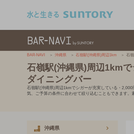
このページの本文へ移動
石嶺
BAR-NAVI
沖縄県
石嶺駅(沖縄県)周辺1km
石嶺駅(沖縄県)周辺1km
ダイニングバー
石嶺駅(沖縄県)周辺1kmでシガーが充実している・2,
気、ご予算の条件に合わせて絞り込むこともできます。
沖縄県