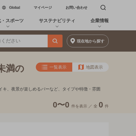
新しいウィンドウで開く
Global
マイページ
お問い合わせ
検索窓を開く
化・スポーツ
サステナビリティ
企業情報
現在地
から探す
円未満の
一覧表示
地図表示
フンイキ、夜景が楽しめるバーなど、タイプや特徴・雰囲
0〜0
0
件を表示 ／
全
件