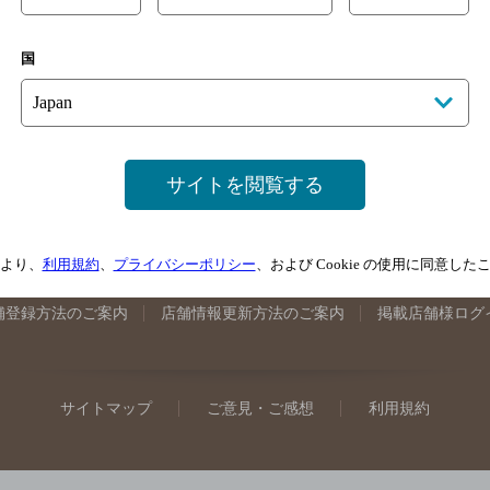
手県のバー検索
宮城県のバー検索
秋田県のバー検索
山形
国
馬県のバー検索
山梨県のバー検索
長野県のバー検索
新潟
埼玉県のバー検索
愛知県のバー検索
静岡県のバー検索
三
井県のバー検索
大阪府のバー検索
京都府のバー検索
兵庫
広島県のバー検索
岡山県のバー検索
山口県のバー検索
鳥
サイトを閲覧する
媛県のバー検索
高知県のバー検索
福岡県のバー検索
長崎
崎県のバー検索
鹿児島県のバー検索
沖縄県のバー検索
より、
利用規約
、
プライバシーポリシー
、および Cookie の使用に同意し
舗登録方法のご案内
店舗情報更新方法のご案内
掲載店舗様ログ
サイトマップ
ご意見・ご感想
利用規約