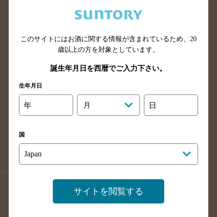
兵庫県のバー検索
奈良県のバー検索
滋賀県のバー検索
和歌山県のバー検索
広島県のバー検索
岡山県のバー検索
このサイトにはお酒に関する情報が含まれているため、
20
山口県のバー検索
鳥取県のバー検索
歳以上の方を対象としています。
島根県のバー検索
徳島県のバー検索
誕生年月日を西暦でご入力下さい。
香川県のバー検索
愛媛県のバー検索
生年月日
高知県のバー検索
福岡県のバー検索
年
月
日
長崎県のバー検索
佐賀県のバー検索
大分県のバー検索
熊本県のバー検索
国
宮崎県のバー検索
鹿児島県のバー検索
沖縄県のバー検索
店舗登録方法のご案内
店舗情報更新方法のご案内
サイトを閲覧する
掲載店舗様ログイン