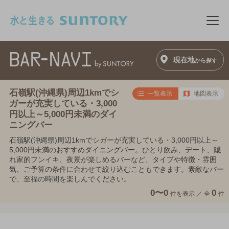
このページの本文へ移動
メニ
現在地
から探す
石嶺駅(沖縄県)周辺1kmでシ
一覧表示
地図表示
ガーが充実している・3,000
円以上～5,000円未満のダイ
ニングバー
石嶺駅(沖縄県)周辺1kmでシガーが充実している・3,000円以上～
5,000円未満のおすすめダイニングバー。ひとり飲み、デート、隠
れ家的フンイキ、夜景が楽しめるバーなど、タイプや特徴・雰囲
気、ご予算の条件に合わせて絞り込むこともできます。素敵なバー
で、至福の時間を楽しんでください。
0〜0
0
件を表示 ／
全
件