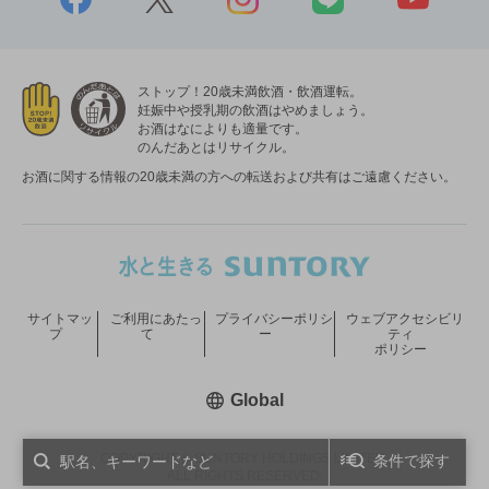
ストップ！20歳未満飲酒・飲酒運転。
妊娠中や授乳期の飲酒はやめましょう。
お酒はなによりも適量です。
のんだあとはリサイクル。
お酒に関する情報の20歳未満の方への転送および共有はご遠慮ください。
サイトマッ
ご利用にあたっ
プライバシーポリシ
ウェブアクセシビリ
プ
て
ー
ティ
ポリシー
新しいウィンドウで開く
Global
COPYRIGHT © SUNTORY HOLDINGS LIMITED.
条件で探す
ALL RIGHTS RESERVED.