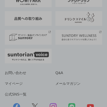
地域情報
サントリーサンバーズ大阪
サントリーが考えるサステナビリティ経営
企業概要
東京サントリーサンゴリアス
ESG情報ポータル
グループ企業一覧
サントリースポーツ
サステナビリティストーリーズ
事業所一覧
採用情報
お問い合わせ
Q&A
マイページ
メールマガジン
公式SNS一覧