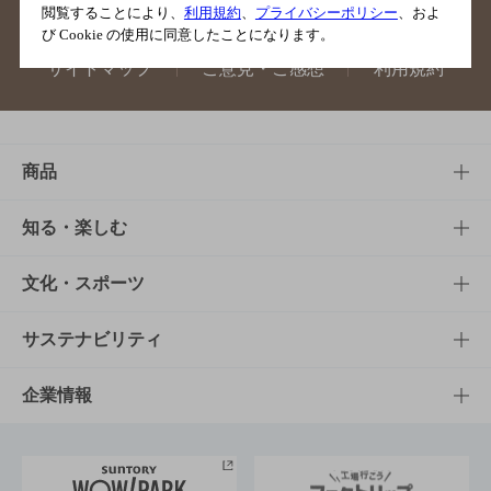
閲覧することにより、
利用規約
、
プライバシーポリシー
、およ
び Cookie の使用に同意したことになります。
サイトマップ
ご意見・ご感想
利用規約
商品
商品TOP
知る・楽しむ
商品一覧
知る・楽しむTOP
文化・スポーツ
商品発売情報
キャンペーン
文化・スポーツTOP
サステナビリティ
栄養成分一覧
工場見学
サントリーホール
サステナビリティTOP
企業情報
お料理・お酒レシピ
サントリー美術館
トップメッセージ
企業情報TOP