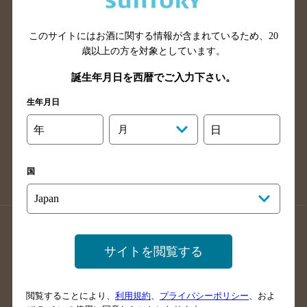
広島県のバー検索
岡山県のバー検索
山口県のバー検索
鳥取県のバー検索
このサイトにはお酒に関する情報が含まれているため、
20
島根県のバー検索
徳島県のバー検索
歳以上の方を対象としています。
香川県のバー検索
愛媛県のバー検索
誕生年月日を西暦でご入力下さい。
高知県のバー検索
福岡県のバー検索
生年月日
長崎県のバー検索
佐賀県のバー検索
年
月
日
大分県のバー検索
熊本県のバー検索
宮崎県のバー検索
鹿児島県のバー検索
国
沖縄県のバー検索
店舗登録方法のご案内
店舗情報更新方法のご案内
サイトを閲覧する
掲載店舗様ログイン
閲覧することにより、
利用規約
、
プライバシーポリシー
、およ