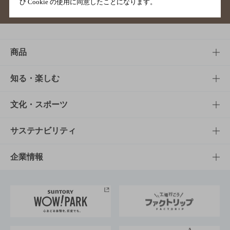
び Cookie の使用に同意したことになります。
サイトマップ
ご意見・ご感想
利用規約
商品
商品TOP
知る・楽しむ
商品一覧
知る・楽しむTOP
文化・スポーツ
商品発売情報
キャンペーン
文化・スポーツTOP
サステナビリティ
栄養成分一覧
工場見学
サントリーホール
サステナビリティTOP
企業情報
お料理・お酒レシピ
サントリー美術館
トップメッセージ
企業情報TOP
地域情報
サントリーサンバーズ大阪
サントリーが考えるサステナビリティ経営
企業概要