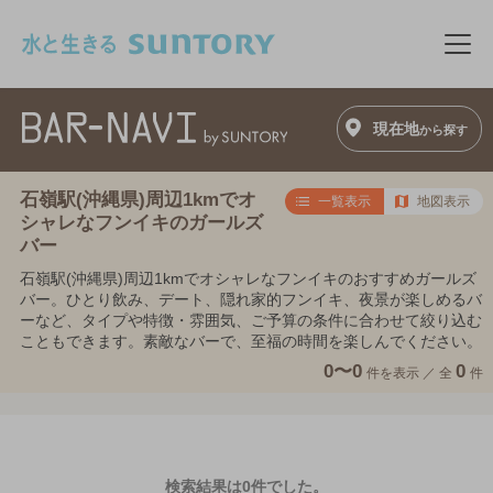
このページの本文へ移動
メニ
現在地
から探す
石嶺駅(沖縄県)周辺1kmでオ
一覧表示
地図表示
シャレなフンイキのガールズ
バー
石嶺駅(沖縄県)周辺1kmでオシャレなフンイキのおすすめガールズ
バー。ひとり飲み、デート、隠れ家的フンイキ、夜景が楽しめるバ
ーなど、タイプや特徴・雰囲気、ご予算の条件に合わせて絞り込む
こともできます。素敵なバーで、至福の時間を楽しんでください。
0〜0
0
件を表示 ／
全
件
検索結果は0件でした。