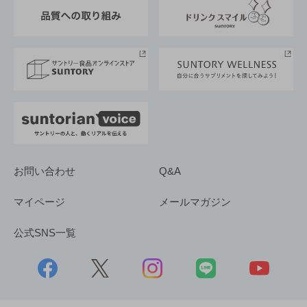
東京サントリーサンゴリアス
ESG情報ポータル
グループ企業一覧
サントリースポーツ
サステナビリティストーリーズ
事業所一覧
採用情報
お問い合わせ
Q&A
マイページ
メールマガジン
公式SNS一覧